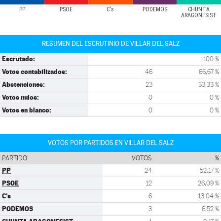
PP
PSOE
C's
PODEMOS
CHUNTA
ARAGONESIST
RESUMEN DEL ESCRUTINIO DE VILLAR DEL SALZ
Escrutado:
100 %
Votos contabilizados:
46
66,67 %
Abstenciones:
23
33,33 %
Votos nulos:
0
0 %
Votos en blanco:
0
0 %
VOTOS POR PARTIDOS EN VILLAR DEL SALZ
PARTIDO
VOTOS
%
PP
24
52,17 %
PSOE
12
26,09 %
C's
6
13,04 %
PODEMOS
3
6,52 %