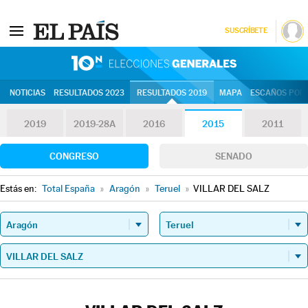
SUSCRÍBETE
10N | Eleccion
NOTICIAS
RESULTADOS 2023
RESULTADOS 2019
MAPA
ESCAÑOS POR 
2019
2019-28A
2016
2015
2011
CONGRESO
SENADO
Estás en:
Total España
»
Aragón
»
Teruel
»
VILLAR DEL SALZ