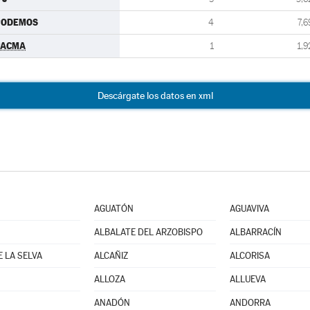
PODEMOS
4
7,6
PACMA
1
1,9
Descárgate los datos en xml
AGUATÓN
AGUAVIVA
ALBALATE DEL ARZOBISPO
ALBARRACÍN
E LA SELVA
ALCAÑIZ
ALCORISA
ALLOZA
ALLUEVA
ANADÓN
ANDORRA