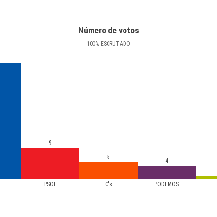
Número de votos
100
%
ESCRUTADO
9
5
4
PSOE
C's
PODEMOS