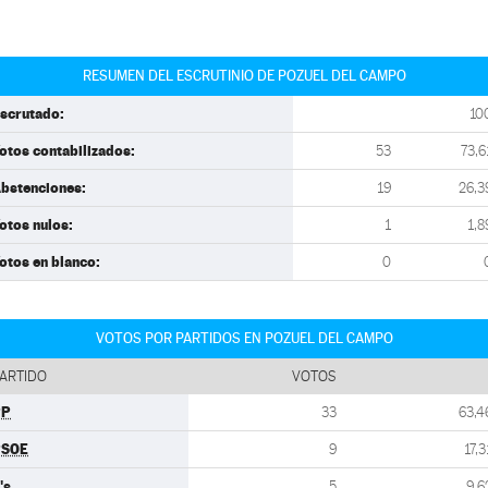
RESUMEN DEL ESCRUTINIO DE POZUEL DEL CAMPO
scrutado:
10
otos contabilizados:
53
73,6
bstenciones:
19
26,3
otos nulos:
1
1,8
otos en blanco:
0
VOTOS POR PARTIDOS EN POZUEL DEL CAMPO
ARTIDO
VOTOS
PP
33
63,4
PSOE
9
17,3
's
5
9,6