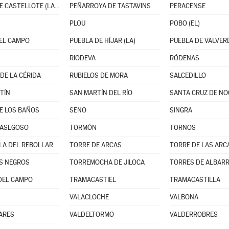
PARRAS DE CASTELLOTE (LAS)
PEÑARROYA DE TASTAVINS
PERACENSE
PLOU
POBO (EL)
EL CAMPO
PUEBLA DE HÍJAR (LA)
PUEBLA DE VALVERD
RIODEVA
RÓDENAS
DE LA CÉRIDA
RUBIELOS DE MORA
SALCEDILLO
TÍN
SAN MARTÍN DEL RÍO
SANTA CRUZ DE N
E LOS BAÑOS
SENO
SINGRA
MASEGOSO
TORMÓN
TORNOS
LA DEL REBOLLAR
TORRE DE ARCAS
TORRE DE LAS ARC
S NEGROS
TORREMOCHA DE JILOCA
TORRES DE ALBARR
DEL CAMPO
TRAMACASTIEL
TRAMACASTILLA
VALACLOCHE
VALBONA
ARES
VALDELTORMO
VALDERROBRES