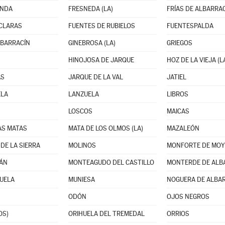
ANDA
FRESNEDA (LA)
FRÍAS DE ALBARRA
CLARAS
FUENTES DE RUBIELOS
FUENTESPALDA
LBARRACÍN
GINEBROSA (LA)
GRIEGOS
HINOJOSA DE JARQUE
HOZ DE LA VIEJA (L
AS
JARQUE DE LA VAL
JATIEL
ELA
LANZUELA
LIBROS
LOSCOS
MAICAS
AS MATAS
MATA DE LOS OLMOS (LA)
MAZALEÓN
DE LA SIERRA
MOLINOS
MONFORTE DE MOY
ÁN
MONTEAGUDO DEL CASTILLO
MONTERDE DE ALB
UELA
MUNIESA
NOGUERA DE ALBA
ODÓN
OJOS NEGROS
OS)
ORIHUELA DEL TREMEDAL
ORRIOS