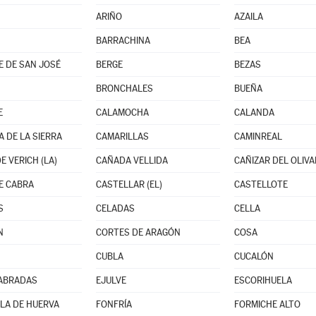
ARIÑO
AZAILA
BARRACHINA
BEA
 DE SAN JOSÉ
BERGE
BEZAS
BRONCHALES
BUEÑA
E
CALAMOCHA
CALANDA
 DE LA SIERRA
CAMARILLAS
CAMINREAL
E VERICH (LA)
CAÑADA VELLIDA
CAÑIZAR DEL OLIVA
E CABRA
CASTELLAR (EL)
CASTELLOTE
S
CELADAS
CELLA
N
CORTES DE ARAGÓN
COSA
CUBLA
CUCALÓN
LABRADAS
EJULVE
ESCORIHUELA
LA DE HUERVA
FONFRÍA
FORMICHE ALTO