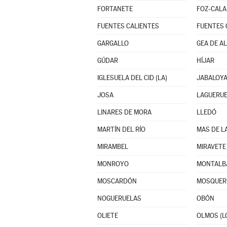
FORTANETE
FOZ-CAL
FUENTES CALIENTES
FUENTES 
GARGALLO
GEA DE A
GÚDAR
HÍJAR
IGLESUELA DEL CID (LA)
JABALOY
JOSA
LAGUERU
LINARES DE MORA
LLEDÓ
MARTÍN DEL RÍO
MAS DE L
MIRAMBEL
MIRAVETE 
MONROYO
MONTALB
MOSCARDÓN
MOSQUER
NOGUERUELAS
OBÓN
OLIETE
OLMOS (L