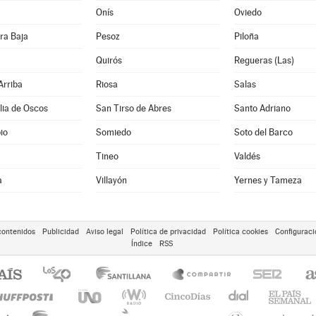
Onís
Oviedo
ra Baja
Pesoz
Piloña
Quirós
Regueras (Las)
Arriba
Riosa
Salas
lia de Oscos
San Tirso de Abres
Santo Adriano
io
Somiedo
Soto del Barco
Tineo
Valdés
a
Villayón
Yernes y Tameza
contenidos
Publicidad
Aviso legal
Política de privacidad
Política cookies
Configuraci
Índice
RSS