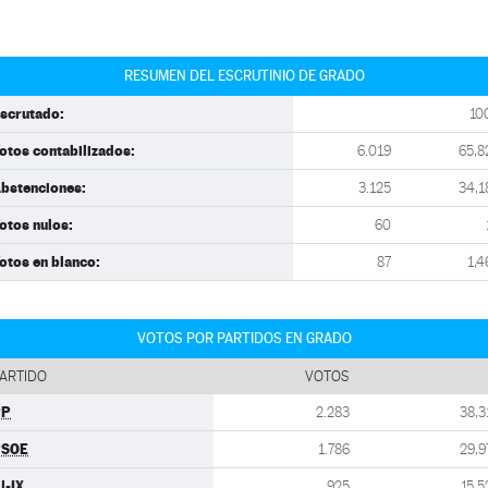
RESUMEN DEL ESCRUTINIO DE GRADO
scrutado:
10
otos contabilizados:
6.019
65,8
bstenciones:
3.125
34,1
otos nulos:
60
otos en blanco:
87
1,4
VOTOS POR PARTIDOS EN GRADO
ARTIDO
VOTOS
PP
2.283
38,3
PSOE
1.786
29,9
U-IX
925
15,5