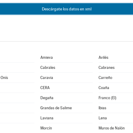
Descárgate los datos en xml
Amieva
Avilés
Cabrales
Cabranes
 Onís
Caravia
Carreño
CERA
Coaña
Degaña
Franco (El)
Grandas de Salime
Ibias
Laviana
Lena
Morcín
Muros de Nalón