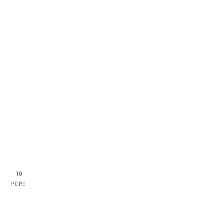
10
P.C.P.E.