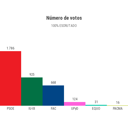
Número de votos
100
%
ESCRUTADO
1.786
925
668
124
31
16
PSOE
IU-IX
FAC
UPyD
EQUO
PACMA