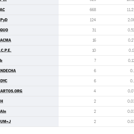
AC
668
11,2
UPyD
124
2,0
EQUO
31
0,5
PACMA
16
0,2
.C.P.E.
10
0,1
b
7
0,1
ANDECHA
6
0,
DYC
6
0,
HARTOS.ORG
4
0,0
PH
2
0,0
AIn
2
0,0
PUM+J
2
0,0