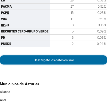
EB
28
0,52 %
PACMA
27
0,51 %
PCPE
15
0,28 %
VOX
11
0,21 %
UPyD
8
0,15 %
RECORTES CERO-GRUPO VERDE
5
0,09 %
PH
3
0,06 %
PUEDE
2
0,04 %
Descárgate los datos en xml
Municipios de Asturias
Allande
Aller