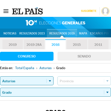
SUSCRÍBETE
10N | Eleccion
NOTICIAS
RESULTADOS 2023
RESULTADOS 2019
MAPA
ESCAÑOS POR 
2019
2019-28A
2016
2015
2011
CONGRESO
SENADO
Estás en:
Total España
»
Asturias
»
Grado