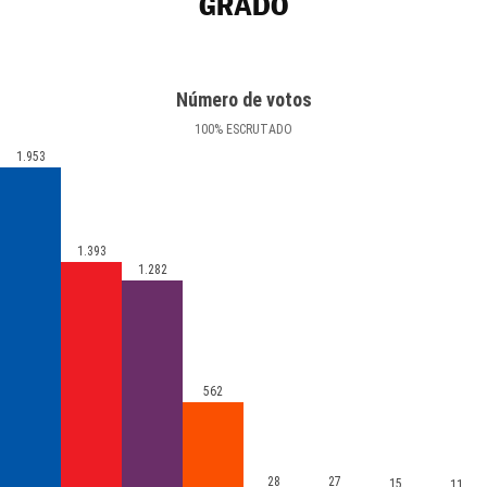
GRADO
Número de votos
100
%
ESCRUTADO
1.953
1.393
1.282
562
28
27
15
11