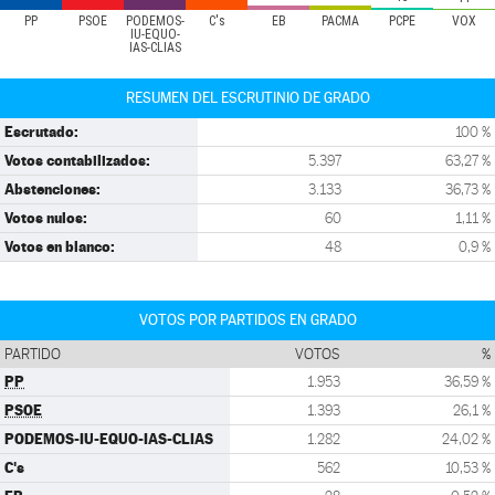
PP
PSOE
PODEMOS-
C's
EB
PACMA
PCPE
VOX
IU-EQUO-
IAS-CLIAS
RESUMEN DEL ESCRUTINIO DE GRADO
Escrutado:
100 %
Votos contabilizados:
5.397
63,27 %
Abstenciones:
3.133
36,73 %
Votos nulos:
60
1,11 %
Votos en blanco:
48
0,9 %
VOTOS POR PARTIDOS EN GRADO
PARTIDO
VOTOS
%
PP
1.953
36,59 %
PSOE
1.393
26,1 %
PODEMOS-IU-EQUO-IAS-CLIAS
1.282
24,02 %
C's
562
10,53 %