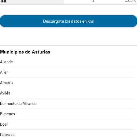
EB
1
0,65 %
Descárgate los datos en xml
Municipios de Asturias
Allande
Aller
Amieva
Avilés
Belmonte de Miranda
Bimenes
Boal
Cabrales