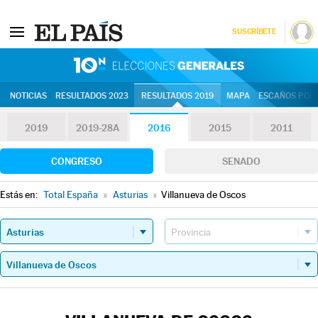
SUSCRÍBETE
10N | Eleccion
NOTICIAS
RESULTADOS 2023
RESULTADOS 2019
MAPA
ESCAÑOS POR 
2019
2019-28A
2016
2015
2011
CONGRESO
SENADO
Estás en:
Total España
»
Asturias
»
Villanueva de Oscos