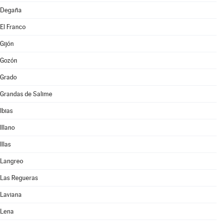
Degaña
El Franco
Gijón
Gozón
Grado
Grandas de Salime
Ibias
Illano
Illas
Langreo
Las Regueras
Laviana
Lena