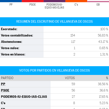
PP
PSOE
PODEMOS-IU-
C's
EB
EQUO-IAS-CLIAS
RESUMEN DEL ESCRUTINIO DE VILLANUEVA DE OSCOS
Escrutado:
100 %
Votos contabilizados:
154
56,83 %
Abstenciones:
117
43,17 %
Votos nulos:
1
0,65 %
Votos en blanco:
2
1,31 %
VOTOS POR PARTIDOS EN VILLANUEVA DE OSCOS
PARTIDO
VOTOS
%
PP
59
38,56 %
PSOE
56
36,6 %
PODEMOS-IU-EQUO-IAS-CLIAS
27
17,65 %
C's
8
5,23 %