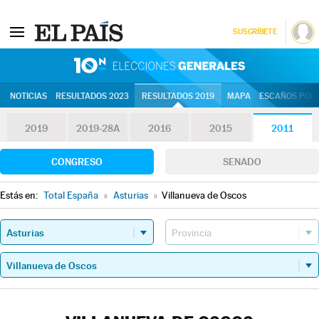
SUSCRÍBETE
10N | Eleccion
NOTICIAS
RESULTADOS 2023
RESULTADOS 2019
MAPA
ESCAÑOS POR 
2019
2019-28A
2016
2015
2011
CONGRESO
SENADO
Estás en:
Total España
»
Asturias
»
Villanueva de Oscos