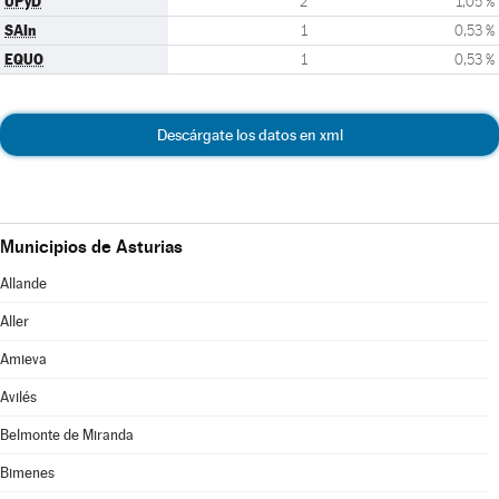
UPyD
2
1,05 %
SAIn
1
0,53 %
EQUO
1
0,53 %
Descárgate los datos en xml
Municipios de Asturias
Allande
Aller
Amieva
Avilés
Belmonte de Miranda
Bimenes