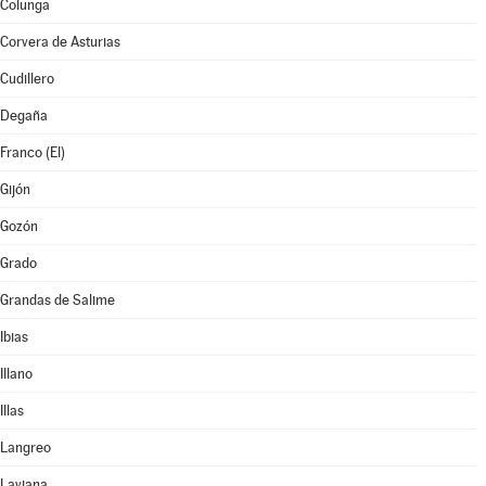
Colunga
Corvera de Asturias
Cudillero
Degaña
Franco (El)
Gijón
Gozón
Grado
Grandas de Salime
Ibias
Illano
Illas
Langreo
Laviana