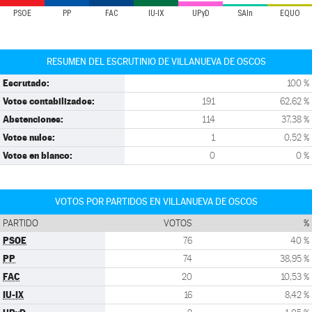
PSOE
PP
FAC
IU-IX
UPyD
SAIn
EQUO
RESUMEN DEL ESCRUTINIO DE VILLANUEVA DE OSCOS
Escrutado:
100 %
Votos contabilizados:
191
62,62 %
Abstenciones:
114
37,38 %
Votos nulos:
1
0,52 %
Votos en blanco:
0
0 %
VOTOS POR PARTIDOS EN VILLANUEVA DE OSCOS
PARTIDO
VOTOS
%
PSOE
76
40 %
PP
74
38,95 %
FAC
20
10,53 %
IU-IX
16
8,42 %