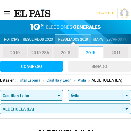
SUSCRÍBETE
10N | Eleccion
NOTICIAS
RESULTADOS 2023
RESULTADOS 2019
MAPA
ESCAÑOS POR 
2019
2019-28A
2016
2015
2011
CONGRESO
SENADO
Estás en:
Total España
»
Castilla y León
»
Ávila
»
ALDEHUELA (LA)