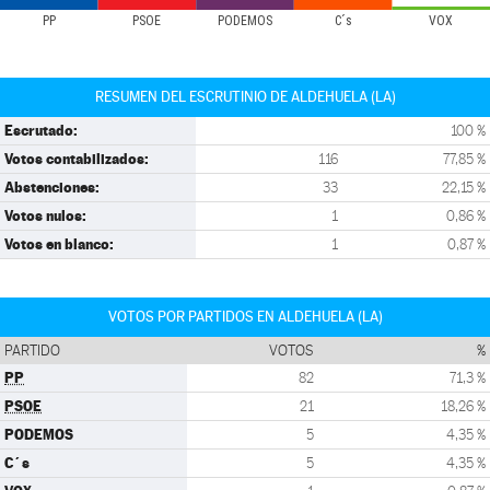
PP
PSOE
PODEMOS
C´s
VOX
RESUMEN DEL ESCRUTINIO DE ALDEHUELA (LA)
Escrutado:
100 %
Votos contabilizados:
116
77,85 %
Abstenciones:
33
22,15 %
Votos nulos:
1
0,86 %
Votos en blanco:
1
0,87 %
VOTOS POR PARTIDOS EN ALDEHUELA (LA)
PARTIDO
VOTOS
%
PP
82
71,3 %
PSOE
21
18,26 %
PODEMOS
5
4,35 %
C´s
5
4,35 %