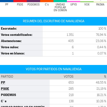
PP
PSOE
PODEMOS
C´s
UNIDAD
UPYD
VOX
PACMA
POPULAR
EN COMÚN
RESUMEN DEL ESCRUTINIO DE NAVALUENGA
Escrutado:
100 %
Votos contabilizados:
1.351
76,94 %
Abstenciones:
405
23,06 %
Votos nulos:
6
0,44 %
Votos en blanco:
1
0,07 %
VOTOS POR PARTIDOS EN NAVALUENGA
PARTIDO
VOTOS
%
PP
653
48,55 %
PSOE
285
21,19 %
PODEMOS
218
16,21 %
C´s
138
10,26 %