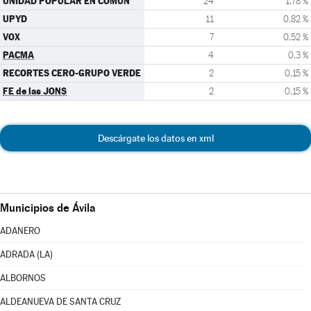
UNIDAD POPULAR EN COMÚN
24
1,78 %
UPYD
11
0,82 %
VOX
7
0,52 %
PACMA
4
0,3 %
RECORTES CERO-GRUPO VERDE
2
0,15 %
FE de las JONS
2
0,15 %
Descárgate los datos en xml
Municipios de Ávila
ADANERO
ADRADA (LA)
ALBORNOS
ALDEANUEVA DE SANTA CRUZ