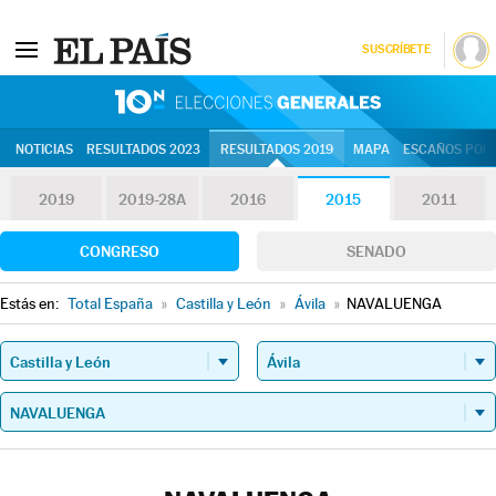
SUSCRÍBETE
10N | Eleccion
NOTICIAS
RESULTADOS 2023
RESULTADOS 2019
MAPA
ESCAÑOS POR 
2019
2019-28A
2016
2015
2011
CONGRESO
SENADO
Estás en:
Total España
»
Castilla y León
»
Ávila
»
NAVALUENGA