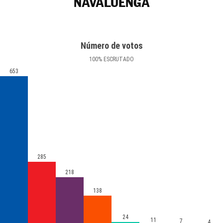
NAVALUENGA
Número de votos
100
%
ESCRUTADO
653
285
218
138
24
11
7
4