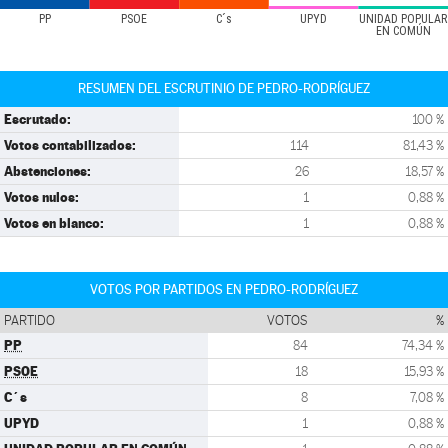
PP
PSOE
C´s
UPYD
UNIDAD POPULAR
EN COMÚN
RESUMEN DEL ESCRUTINIO DE PEDRO-RODRÍGUEZ
Escrutado:
100 %
Votos contabilizados:
114
81,43 %
Abstenciones:
26
18,57 %
Votos nulos:
1
0,88 %
Votos en blanco:
1
0,88 %
VOTOS POR PARTIDOS EN PEDRO-RODRÍGUEZ
PARTIDO
VOTOS
%
PP
84
74,34 %
PSOE
18
15,93 %
C´s
8
7,08 %
UPYD
1
0,88 %