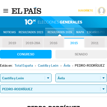
SUSCRÍBETE
10N | Eleccion
NOTICIAS
RESULTADOS 2023
RESULTADOS 2019
MAPA
ESCAÑOS POR 
2019
2019-28A
2016
2015
2011
CONGRESO
SENADO
Estás en:
Total España
»
Castilla y León
»
Ávila
»
PEDRO-RODRÍGUEZ