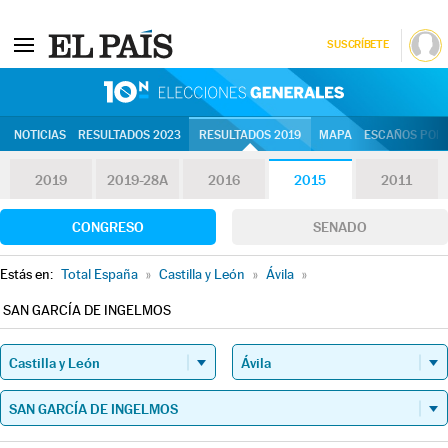
SUSCRÍBETE
10N | Eleccion
NOTICIAS
RESULTADOS 2023
RESULTADOS 2019
MAPA
ESCAÑOS POR 
2019
2019-28A
2016
2015
2011
CONGRESO
SENADO
Estás en:
Total España
»
Castilla y León
»
Ávila
»
SAN GARCÍA DE INGELMOS