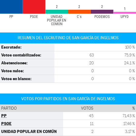
2
2
2
1
PP
PSOE
UNIDAD
C´s
PODEMOS
UPYD
POPULAR EN
COMÚN
RESUMEN DEL ESCRUTINIO DE SAN GARCÍA DE INGELMOS
Escrutado:
100 %
Votos contabilizados:
63
75,9 %
Abstenciones:
20
24,1 %
Votos nulos:
0
0 %
Votos en blanco:
0
0 %
VOTOS POR PARTIDOS EN SAN GARCÍA DE INGELMOS
PARTIDO
VOTOS
%
PP
45
71,43 %
PSOE
11
17,46 %
UNIDAD POPULAR EN COMÚN
2
3,17 %