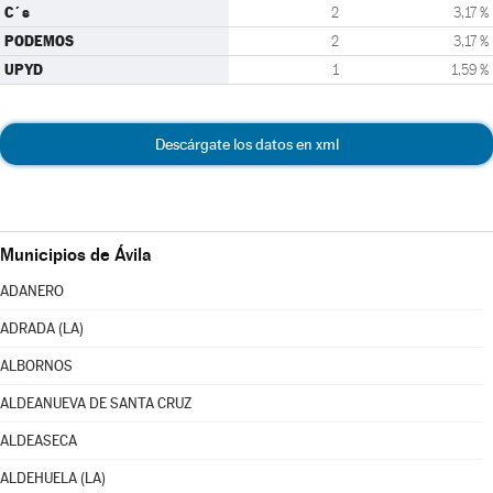
C´s
2
3,17 %
PODEMOS
2
3,17 %
UPYD
1
1,59 %
Descárgate los datos en xml
Municipios de Ávila
ADANERO
ADRADA (LA)
ALBORNOS
ALDEANUEVA DE SANTA CRUZ
ALDEASECA
ALDEHUELA (LA)