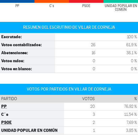
PP
C´s
PSOE
UNIDAD POPULAR EN
COMÚN
RESUMEN DEL ESCRUTINIO DE VILLAR DE CORNEJA
Escrutado:
100 %
Votos contabilizados:
26
61,9 %
Abstenciones:
16
38,1 %
Votos nulos:
0
0 %
Votos en blanco:
0
0 %
VOTOS POR PARTIDOS EN VILLAR DE CORNEJA
PARTIDO
VOTOS
%
PP
20
76,92 %
C´s
3
11,54 %
PSOE
2
7,69 %
UNIDAD POPULAR EN COMÚN
1
3,85 %