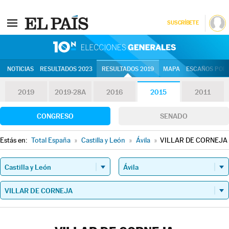
SUSCRÍBETE
10N | Eleccion
NOTICIAS
RESULTADOS 2023
RESULTADOS 2019
MAPA
ESCAÑOS POR 
2019
2019-28A
2016
2015
2011
CONGRESO
SENADO
Estás en:
Total España
»
Castilla y León
»
Ávila
»
VILLAR DE CORNEJA