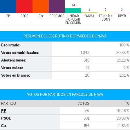
34
5
2
2
PP
PSOE
C's
PODEMOS
UNIDAD
PACMA
FE de las
UPYD
POPULAR
JONS
EN COMÚN
RESUMEN DEL ESCRUTINIO DE PAREDES DE NAVA
Escrutado:
100 %
Votos contabilizados:
1.349
80,88 %
Abstenciones:
319
19,12 %
Votos nulos:
27
2 %
Votos en blanco:
20
1,51 %
VOTOS POR PARTIDOS EN PAREDES DE NAVA
PARTIDO
VOTOS
%
PP
597
45,16 %
PSOE
381
28,82 %
C's
154
11,65 %