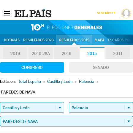
SUSCRÍBETE
10N | Eleccion
NOTICIAS
RESULTADOS 2023
RESULTADOS 2019
MAPA
ESCAÑOS POR 
2019
2019-28A
2016
2015
2011
CONGRESO
SENADO
Estás en:
Total España
»
Castilla y León
»
Palencia
»
PAREDES DE NAVA