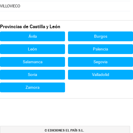
VILLOVIECO
Provincias de Castilla y León
Ávila
Burgos
León
Palencia
Salamanca
Segovia
Soria
Valladolid
Zamora
EDICIONES EL PAÍS S.L.
©