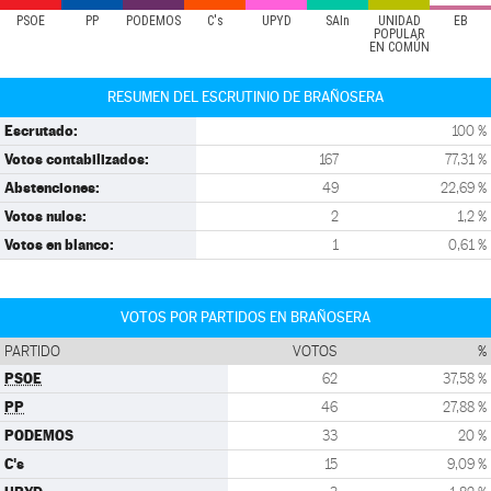
PSOE
PP
PODEMOS
C's
UPYD
SAIn
UNIDAD
EB
POPULAR
EN COMÚN
RESUMEN DEL ESCRUTINIO DE BRAÑOSERA
Escrutado:
100 %
Votos contabilizados:
167
77,31 %
Abstenciones:
49
22,69 %
Votos nulos:
2
1,2 %
Votos en blanco:
1
0,61 %
VOTOS POR PARTIDOS EN BRAÑOSERA
PARTIDO
VOTOS
%
PSOE
62
37,58 %
PP
46
27,88 %
PODEMOS
33
20 %
C's
15
9,09 %