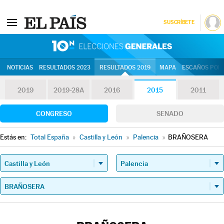
SUSCRÍBETE
10N | Eleccion
NOTICIAS
RESULTADOS 2023
RESULTADOS 2019
MAPA
ESCAÑOS POR 
2019
2019-28A
2016
2015
2011
CONGRESO
SENADO
Estás en:
Total España
»
Castilla y León
»
Palencia
»
BRAÑOSERA