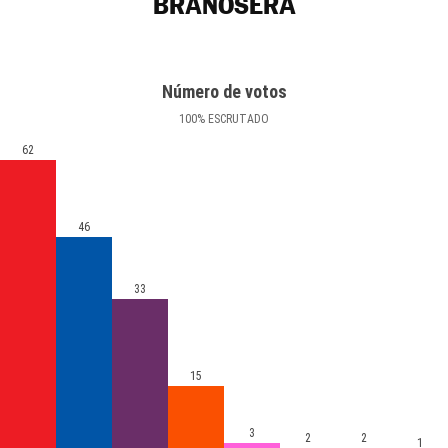
BRAÑOSERA
Número de votos
100
%
ESCRUTADO
62
46
33
15
3
2
2
1