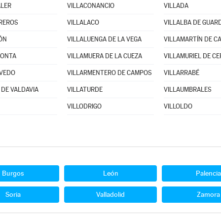
ALER
VILLACONANCIO
VILLADA
REROS
VILLALACO
VILLALBA DE GUAR
ÓN
VILLALUENGA DE LA VEGA
VILLAMARTÍN DE C
RONTA
VILLAMUERA DE LA CUEZA
VILLAMURIEL DE C
OVEDO
VILLARMENTERO DE CAMPOS
VILLARRABÉ
 DE VALDAVIA
VILLATURDE
VILLAUMBRALES
VILLODRIGO
VILLOLDO
Burgos
León
Palencia
Soria
Valladolid
Zamora