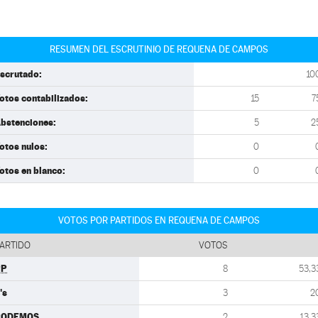
RESUMEN DEL ESCRUTINIO DE REQUENA DE CAMPOS
scrutado:
10
otos contabilizados:
15
7
bstenciones:
5
2
otos nulos:
0
otos en blanco:
0
VOTOS POR PARTIDOS EN REQUENA DE CAMPOS
ARTIDO
VOTOS
PP
8
53,3
's
3
2
PODEMOS
2
13,3