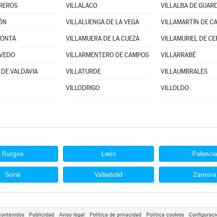
REROS
VILLALACO
VILLALBA DE GUAR
ÓN
VILLALUENGA DE LA VEGA
VILLAMARTÍN DE C
RONTA
VILLAMUERA DE LA CUEZA
VILLAMURIEL DE C
OVEDO
VILLARMENTERO DE CAMPOS
VILLARRABÉ
 DE VALDAVIA
VILLATURDE
VILLAUMBRALES
VILLODRIGO
VILLOLDO
Burgos
León
Palencia
Soria
Valladolid
Zamora
contenidos
Publicidad
Aviso legal
Política de privacidad
Política cookies
Configuraci