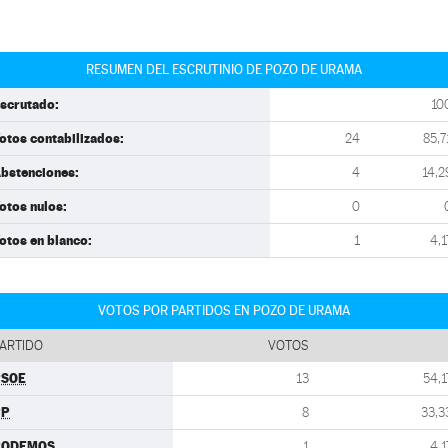
RESUMEN DEL ESCRUTINIO DE POZO DE URAMA
scrutado:
10
otos contabilizados:
24
85,7
bstenciones:
4
14,2
otos nulos:
0
otos en blanco:
1
4,1
VOTOS POR PARTIDOS EN POZO DE URAMA
ARTIDO
VOTOS
PSOE
13
54,1
PP
8
33,3
PODEMOS
1
4,1