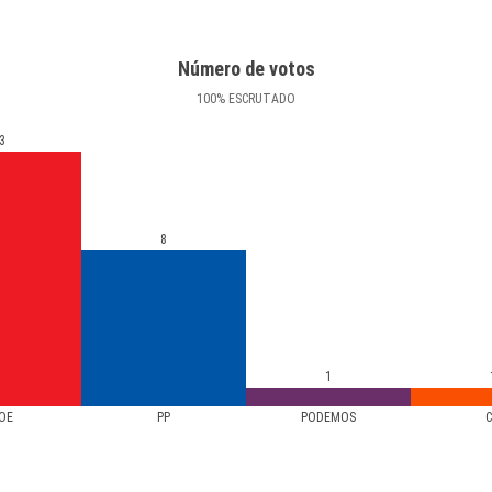
Número de votos
100
%
ESCRUTADO
3
8
1
OE
PP
PODEMOS
C