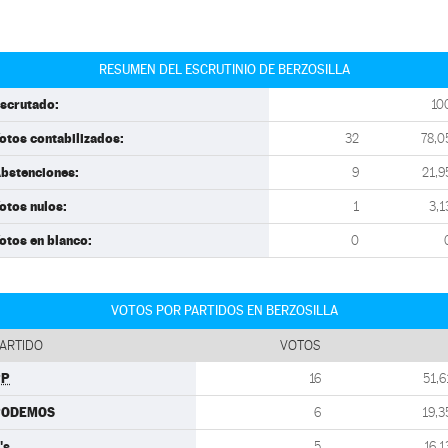
RESUMEN DEL ESCRUTINIO DE BERZOSILLA
scrutado:
10
otos contabilizados:
32
78,0
bstenciones:
9
21,9
otos nulos:
1
3,1
otos en blanco:
0
VOTOS POR PARTIDOS EN BERZOSILLA
ARTIDO
VOTOS
PP
16
51,6
PODEMOS
6
19,3
's
5
16,1