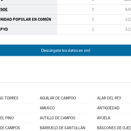
PSOE
2
6,4
NIDAD POPULAR EN COMÚN
1
3,2
UPYD
1
3,2
Descárgate los datos en xml
LAS TORRES
AGUILAR DE CAMPOO
ALAR DEL REY
AMUSCO
ANTIGÜEDAD
EL PINO
AUTILLO DE CAMPOS
AYUELA
 DE CAMPOS
BARRUELO DE SANTULLÁN
BÁSCONES DE OJE