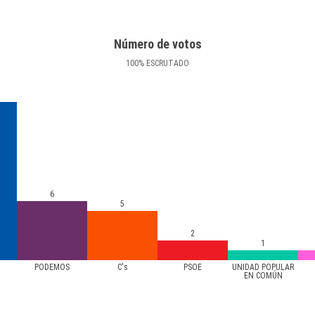
Número de votos
100
%
ESCRUTADO
6
5
2
1
PODEMOS
C's
PSOE
UNIDAD POPULAR
EN COMÚN