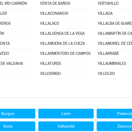
EL RÍO CARRIÓN
VENTA DE BAÑOS
VERTAVILLO
ALER
VILLACONANCIO
VILLADA
REROS
VILLALACO
VILLALBA DE GUAR
ÓN
VILLALUENGA DE LA VEGA
VILLAMARTÍN DE C
RONTA
VILLAMUERA DE LA CUEZA
VILLAMURIEL DE C
OVEDO
VILLARMENTERO DE CAMPOS
VILLARRABÉ
 DE VALDAVIA
VILLATURDE
VILLAUMBRALES
VILLODRIGO
VILLOLDO
Burgos
León
Palencia
Soria
Valladolid
Zamora