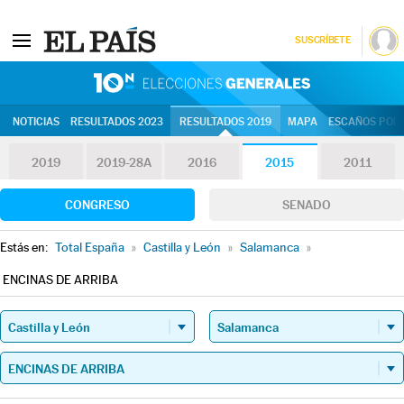
SUSCRÍBETE
10N | Eleccion
NOTICIAS
RESULTADOS 2023
RESULTADOS 2019
MAPA
ESCAÑOS POR 
2019
2019-28A
2016
2015
2011
CONGRESO
SENADO
Estás en:
Total España
»
Castilla y León
»
Salamanca
»
ENCINAS DE ARRIBA