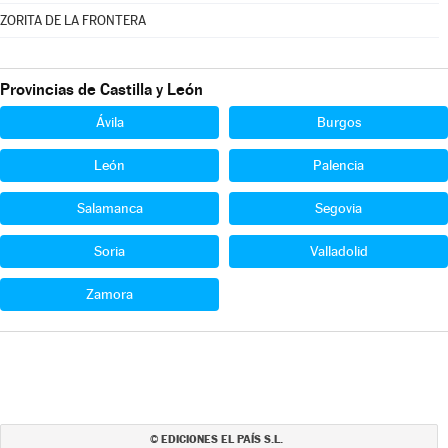
ZORITA DE LA FRONTERA
Provincias de Castilla y León
Ávila
Burgos
León
Palencia
Salamanca
Segovia
Soria
Valladolid
Zamora
EDICIONES EL PAÍS S.L.
©