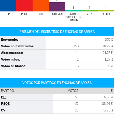
1
1
1
PP
PSOE
C's
PODEMOS
UNIDAD
VOX
PACMA
POPULAR EN
COMÚN
RESUMEN DEL ESCRUTINIO DE ENCINAS DE ARRIBA
Escrutado:
100 %
Votos contabilizados:
158
78,22 %
Abstenciones:
44
21,78 %
Votos nulos:
2
1,27 %
Votos en blanco:
3
1,92 %
VOTOS POR PARTIDOS EN ENCINAS DE ARRIBA
PARTIDO
VOTOS
%
PP
58
37,18 %
PSOE
57
36,54 %
C's
28
17,95 %