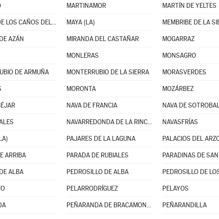
O
MARTINAMOR
MARTÍN DE YELTES
MATILLA DE LOS CAÑOS DEL RÍO
MAYA (LA)
MEMBRIBE DE LA SI
DE AZÁN
MIRANDA DEL CASTAÑAR
MOGARRAZ
MONLERAS
MONSAGRO
UBIO DE ARMUÑA
MONTERRUBIO DE LA SIERRA
MORASVERDES
S
MORONTA
MOZÁRBEZ
BÉJAR
NAVA DE FRANCIA
NAVA DE SOTROBA
ALES
NAVARREDONDA DE LA RINCONADA
NAVASFRÍAS
LA)
PAJARES DE LA LAGUNA
PALACIOS DEL ARZ
E ARRIBA
PARADA DE RUBIALES
PARADINAS DE SAN
DE ALBA
PEDROSILLO DE ALBA
PEDROSILLO DE LOS
VO
PELARRODRÍGUEZ
PELAYOS
DA
PEÑARANDA DE BRACAMONTE
PEÑARANDILLA