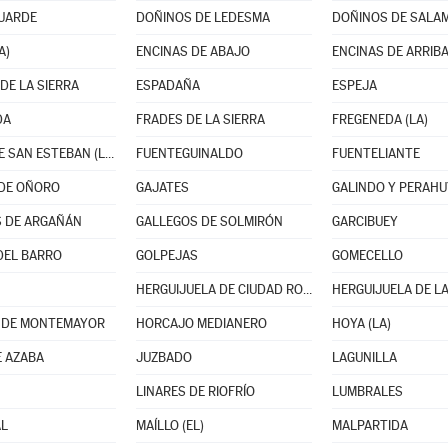
GUARDE
DOÑINOS DE LEDESMA
DOÑINOS DE SALA
A)
ENCINAS DE ABAJO
ENCINAS DE ARRIB
DE LA SIERRA
ESPADAÑA
ESPEJA
DA
FRADES DE LA SIERRA
FREGENEDA (LA)
FUENTE DE SAN ESTEBAN (LA)
FUENTEGUINALDO
FUENTELIANTE
DE OÑORO
GAJATES
GALINDO Y PERAHU
 DE ARGAÑÁN
GALLEGOS DE SOLMIRÓN
GARCIBUEY
DEL BARRO
GOLPEJAS
GOMECELLO
HERGUIJUELA DE CIUDAD RODRIGO
HERGUIJUELA DE LA
 DE MONTEMAYOR
HORCAJO MEDIANERO
HOYA (LA)
E AZABA
JUZBADO
LAGUNILLA
LINARES DE RIOFRÍO
LUMBRALES
L
MAÍLLO (EL)
MALPARTIDA