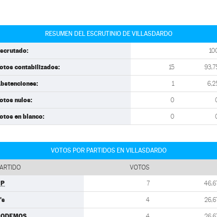
RESUMEN DEL ESCRUTINIO DE VILLASDARDO
scrutado:
10
otos contabilizados:
15
93,7
bstenciones:
1
6,2
otos nulos:
0
otos en blanco:
0
VOTOS POR PARTIDOS EN VILLASDARDO
ARTIDO
VOTOS
PP
7
46,6
's
4
26,6
PODEMOS
4
26,6