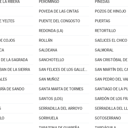
E LA RIBERA
PEROMINGO
PINEDAS
POVEDA DE LAS CINTAS
POZOS DE HINOJO
E YELTES
PUENTE DEL CONGOSTO
PUERTAS
REDONDA (LA)
RETORTILLO
DE COJOS
ROLLÁN
SAELICES EL CHICO
CA
SALDEANA
SALMORAL
DE LA SAGRADA
SANCHOTELLO
BAN DE LA SIERRA
SAN FELICES DE LOS GALLEGOS
SAN MARTÍN DEL C
ALES
SAN MUÑOZ
SAN PEDRO DEL VA
RÍA DE SANDO
SANTA MARTA DE TORMES
SANTIAGO DE LA P
SANTOS (LOS)
SARDÓN DE LOS FR
S
SERRADILLA DEL ARROYO
SERRADILLA DEL L
LO
SORIHUELA
SOTOSERRANO
TARAZONA DE GUAREÑA
TARDÁGUILA