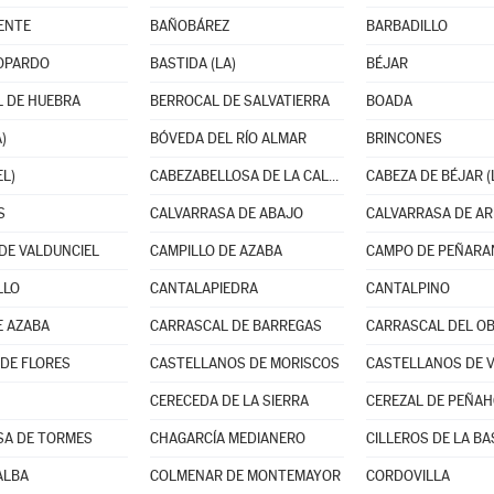
ENTE
BAÑOBÁREZ
BARBADILLO
OPARDO
BASTIDA (LA)
BÉJAR
 DE HUEBRA
BERROCAL DE SALVATIERRA
BOADA
)
BÓVEDA DEL RÍO ALMAR
BRINCONES
EL)
CABEZABELLOSA DE LA CALZADA
CABEZA DE BÉJAR (
S
CALVARRASA DE ABAJO
CALVARRASA DE AR
DE VALDUNCIEL
CAMPILLO DE AZABA
CAMPO DE PEÑARAN
LLO
CANTALAPIEDRA
CANTALPINO
E AZABA
CARRASCAL DE BARREGAS
CARRASCAL DEL OB
 DE FLORES
CASTELLANOS DE MORISCOS
CERECEDA DE LA SIERRA
CEREZAL DE PEÑA
SA DE TORMES
CHAGARCÍA MEDIANERO
CILLEROS DE LA BA
ALBA
COLMENAR DE MONTEMAYOR
CORDOVILLA