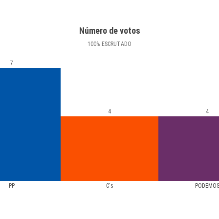
Número de votos
100
%
ESCRUTADO
7
4
4
PP
C's
PODEMO