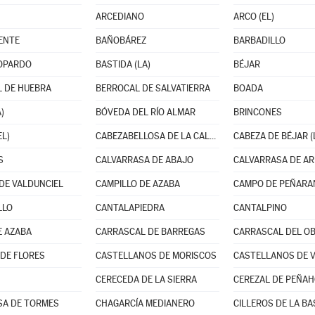
ARCEDIANO
ARCO (EL)
ENTE
BAÑOBÁREZ
BARBADILLO
OPARDO
BASTIDA (LA)
BÉJAR
 DE HUEBRA
BERROCAL DE SALVATIERRA
BOADA
)
BÓVEDA DEL RÍO ALMAR
BRINCONES
EL)
CABEZABELLOSA DE LA CALZADA
CABEZA DE BÉJAR (
S
CALVARRASA DE ABAJO
CALVARRASA DE AR
DE VALDUNCIEL
CAMPILLO DE AZABA
CAMPO DE PEÑARAN
LLO
CANTALAPIEDRA
CANTALPINO
E AZABA
CARRASCAL DE BARREGAS
CARRASCAL DEL OB
 DE FLORES
CASTELLANOS DE MORISCOS
CERECEDA DE LA SIERRA
CEREZAL DE PEÑA
SA DE TORMES
CHAGARCÍA MEDIANERO
CILLEROS DE LA BA