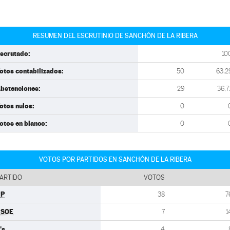
RESUMEN DEL ESCRUTINIO DE SANCHÓN DE LA RIBERA
scrutado:
10
otos contabilizados:
50
63,2
bstenciones:
29
36,7
otos nulos:
0
otos en blanco:
0
VOTOS POR PARTIDOS EN SANCHÓN DE LA RIBERA
ARTIDO
VOTOS
PP
38
7
PSOE
7
1
's
4