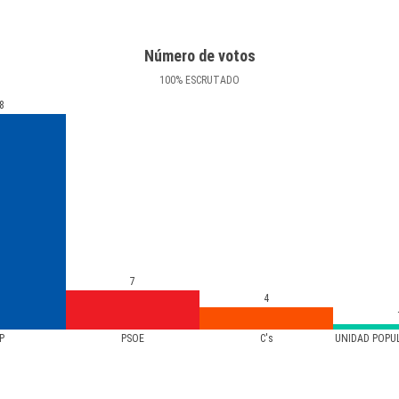
Número de votos
100
%
ESCRUTADO
8
7
4
P
PSOE
C's
UNIDAD POPU