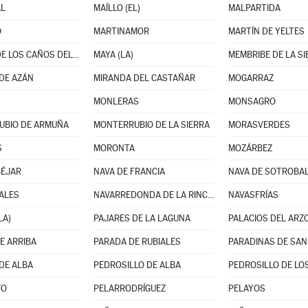
L
MAÍLLO (EL)
MALPARTIDA
O
MARTINAMOR
MARTÍN DE YELTES
MATILLA DE LOS CAÑOS DEL RÍO
MAYA (LA)
MEMBRIBE DE LA SI
DE AZÁN
MIRANDA DEL CASTAÑAR
MOGARRAZ
MONLERAS
MONSAGRO
UBIO DE ARMUÑA
MONTERRUBIO DE LA SIERRA
MORASVERDES
S
MORONTA
MOZÁRBEZ
BÉJAR
NAVA DE FRANCIA
NAVA DE SOTROBA
ALES
NAVARREDONDA DE LA RINCONADA
NAVASFRÍAS
LA)
PAJARES DE LA LAGUNA
PALACIOS DEL ARZ
E ARRIBA
PARADA DE RUBIALES
PARADINAS DE SAN
DE ALBA
PEDROSILLO DE ALBA
PEDROSILLO DE LOS
VO
PELARRODRÍGUEZ
PELAYOS