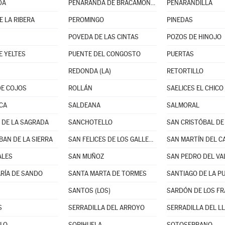
DA
PEÑARANDA DE BRACAMONTE
PEÑARANDILLA
E LA RIBERA
PEROMINGO
PINEDAS
POVEDA DE LAS CINTAS
POZOS DE HINOJO
E YELTES
PUENTE DEL CONGOSTO
PUERTAS
REDONDA (LA)
RETORTILLO
DE COJOS
ROLLÁN
SAELICES EL CHICO
CA
SALDEANA
SALMORAL
DE LA SAGRADA
SANCHOTELLO
BAN DE LA SIERRA
SAN FELICES DE LOS GALLEGOS
SAN MARTÍN DEL C
ALES
SAN MUÑOZ
SAN PEDRO DEL VA
RÍA DE SANDO
SANTA MARTA DE TORMES
SANTIAGO DE LA P
SANTOS (LOS)
SARDÓN DE LOS FR
S
SERRADILLA DEL ARROYO
SERRADILLA DEL L
LO
SORIHUELA
SOTOSERRANO