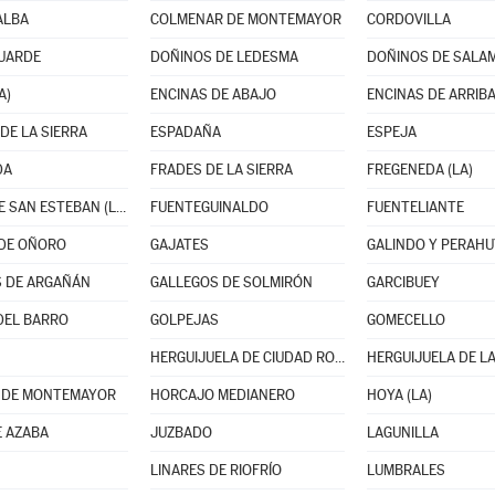
ALBA
COLMENAR DE MONTEMAYOR
CORDOVILLA
GUARDE
DOÑINOS DE LEDESMA
DOÑINOS DE SALA
A)
ENCINAS DE ABAJO
ENCINAS DE ARRIB
DE LA SIERRA
ESPADAÑA
ESPEJA
DA
FRADES DE LA SIERRA
FREGENEDA (LA)
FUENTE DE SAN ESTEBAN (LA)
FUENTEGUINALDO
FUENTELIANTE
DE OÑORO
GAJATES
GALINDO Y PERAHU
 DE ARGAÑÁN
GALLEGOS DE SOLMIRÓN
GARCIBUEY
DEL BARRO
GOLPEJAS
GOMECELLO
HERGUIJUELA DE CIUDAD RODRIGO
HERGUIJUELA DE LA
 DE MONTEMAYOR
HORCAJO MEDIANERO
HOYA (LA)
E AZABA
JUZBADO
LAGUNILLA
LINARES DE RIOFRÍO
LUMBRALES