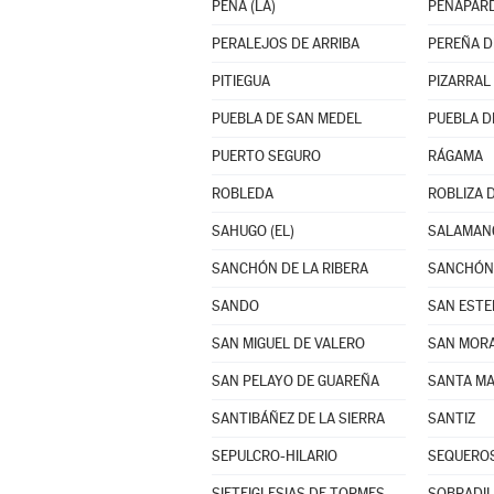
PEÑA (LA)
PEÑAPAR
PERALEJOS DE ARRIBA
PEREÑA D
PITIEGUA
PIZARRAL
PUEBLA DE SAN MEDEL
PUEBLA D
PUERTO SEGURO
RÁGAMA
ROBLEDA
ROBLIZA 
SAHUGO (EL)
SALAMAN
SANCHÓN DE LA RIBERA
SANCHÓN 
SANDO
SAN ESTE
SAN MIGUEL DE VALERO
SAN MOR
SAN PELAYO DE GUAREÑA
SANTA MA
SANTIBÁÑEZ DE LA SIERRA
SANTIZ
SEPULCRO-HILARIO
SEQUERO
SIETEIGLESIAS DE TORMES
SOBRADIL