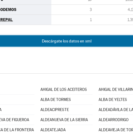
PODEMOS
3
4,1
PREPAL
1
1,3
Descárgate los datos en xml
AHIGAL DE LOS ACEITEROS
AHIGAL DE VILLARI
ALBA DE TORMES
ALBA DE YELTES
A
ALDEACIPRESTE
ALDEADÁVILA DE LA
VA DE FIGUEROA
ALDEANUEVA DE LA SIERRA
ALDEARRODRIGO
A DE LA FRONTERA
ALDEATEJADA
ALDEAVIEJA DE TO