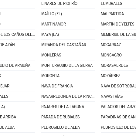
LINARES DE RIOFRÍO
LUMBRALES
L
MAÍLLO (EL)
MALPARTIDA
O
MARTINAMOR
MARTÍN DE YELTES
MATILLA DE LOS CAÑOS DEL RÍO
MAYA (LA)
MEMBRIBE DE LA SI
DE AZÁN
MIRANDA DEL CASTAÑAR
MOGARRAZ
MONLERAS
MONSAGRO
UBIO DE ARMUÑA
MONTERRUBIO DE LA SIERRA
MORASVERDES
S
MORONTA
MOZÁRBEZ
BÉJAR
NAVA DE FRANCIA
NAVA DE SOTROBA
ALES
NAVARREDONDA DE LA RINCONADA
NAVASFRÍAS
LA)
PAJARES DE LA LAGUNA
PALACIOS DEL ARZ
E ARRIBA
PARADA DE RUBIALES
PARADINAS DE SAN
DE ALBA
PEDROSILLO DE ALBA
PEDROSILLO DE LOS