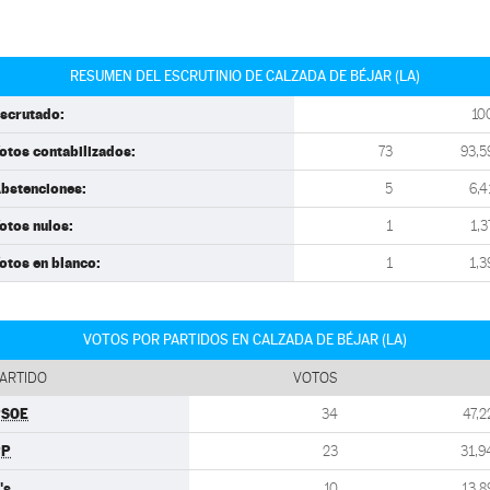
RESUMEN DEL ESCRUTINIO DE CALZADA DE BÉJAR (LA)
scrutado:
10
otos contabilizados:
73
93,5
bstenciones:
5
6,4
otos nulos:
1
1,3
otos en blanco:
1
1,3
VOTOS POR PARTIDOS EN CALZADA DE BÉJAR (LA)
ARTIDO
VOTOS
PSOE
34
47,2
PP
23
31,9
's
10
13,8