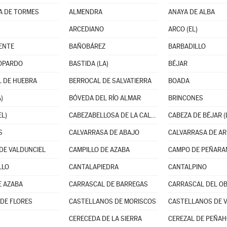
A DE TORMES
ALMENDRA
ANAYA DE ALBA
ARCEDIANO
ARCO (EL)
ENTE
BAÑOBÁREZ
BARBADILLO
OPARDO
BASTIDA (LA)
BÉJAR
 DE HUEBRA
BERROCAL DE SALVATIERRA
BOADA
)
BÓVEDA DEL RÍO ALMAR
BRINCONES
EL)
CABEZABELLOSA DE LA CALZADA
CABEZA DE BÉJAR (
S
CALVARRASA DE ABAJO
CALVARRASA DE AR
DE VALDUNCIEL
CAMPILLO DE AZABA
CAMPO DE PEÑARAN
LLO
CANTALAPIEDRA
CANTALPINO
E AZABA
CARRASCAL DE BARREGAS
CARRASCAL DEL OB
 DE FLORES
CASTELLANOS DE MORISCOS
CERECEDA DE LA SIERRA
CEREZAL DE PEÑA