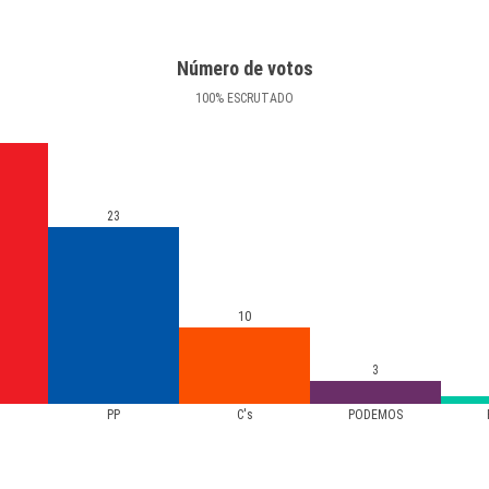
Número de votos
100
%
ESCRUTADO
23
10
3
PP
C's
PODEMOS