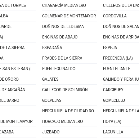
SA DE TORMES
CHAGARCÍA MEDIANERO
CILLEROS DE LA BA
ALBA
COLMENAR DE MONTEMAYOR
CORDOVILLA
GUARDE
DOÑINOS DE LEDESMA
DOÑINOS DE SALA
A)
ENCINAS DE ABAJO
ENCINAS DE ARRIB
DE LA SIERRA
ESPADAÑA
ESPEJA
DA
FRADES DE LA SIERRA
FREGENEDA (LA)
FUENTE DE SAN ESTEBAN (LA)
FUENTEGUINALDO
FUENTELIANTE
DE OÑORO
GAJATES
GALINDO Y PERAHU
 DE ARGAÑÁN
GALLEGOS DE SOLMIRÓN
GARCIBUEY
DEL BARRO
GOLPEJAS
GOMECELLO
HERGUIJUELA DE CIUDAD RODRIGO
HERGUIJUELA DE LA
 DE MONTEMAYOR
HORCAJO MEDIANERO
HOYA (LA)
E AZABA
JUZBADO
LAGUNILLA