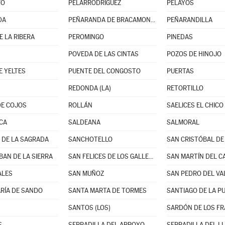
VO
PELARRODRÍGUEZ
PELAYOS
DA
PEÑARANDA DE BRACAMONTE
PEÑARANDILLA
E LA RIBERA
PEROMINGO
PINEDAS
POVEDA DE LAS CINTAS
POZOS DE HINOJO
E YELTES
PUENTE DEL CONGOSTO
PUERTAS
REDONDA (LA)
RETORTILLO
DE COJOS
ROLLÁN
SAELICES EL CHICO
CA
SALDEANA
SALMORAL
DE LA SAGRADA
SANCHOTELLO
BAN DE LA SIERRA
SAN FELICES DE LOS GALLEGOS
SAN MARTÍN DEL C
ALES
SAN MUÑOZ
SAN PEDRO DEL VA
RÍA DE SANDO
SANTA MARTA DE TORMES
SANTIAGO DE LA P
SANTOS (LOS)
SARDÓN DE LOS FR
S
SERRADILLA DEL ARROYO
SERRADILLA DEL L