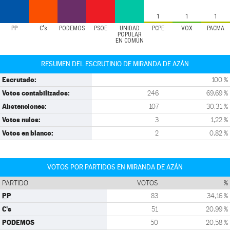
1
1
1
PP
C's
PODEMOS
PSOE
UNIDAD
PCPE
VOX
PACMA
POPULAR
EN COMÚN
RESUMEN DEL ESCRUTINIO DE MIRANDA DE AZÁN
Escrutado:
100 %
Votos contabilizados:
246
69,69 %
Abstenciones:
107
30,31 %
Votos nulos:
3
1,22 %
Votos en blanco:
2
0,82 %
VOTOS POR PARTIDOS EN MIRANDA DE AZÁN
PARTIDO
VOTOS
%
PP
83
34,16 %
C's
51
20,99 %
PODEMOS
50
20,58 %