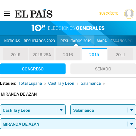
SUSCRÍBETE
10N | Eleccion
NOTICIAS
RESULTADOS 2023
RESULTADOS 2019
MAPA
ESCAÑOS POR 
2019
2019-28A
2016
2015
2011
CONGRESO
SENADO
Estás en:
Total España
»
Castilla y León
»
Salamanca
»
MIRANDA DE AZÁN