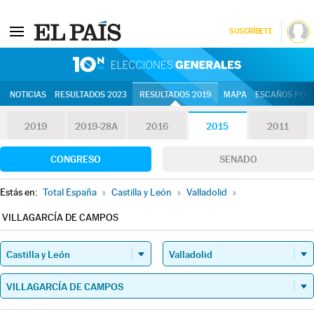
SUSCRÍBETE
10N | Eleccion
NOTICIAS
RESULTADOS 2023
RESULTADOS 2019
MAPA
ESCAÑOS POR 
2019
2019-28A
2016
2015
2011
CONGRESO
SENADO
Estás en:
Total España
»
Castilla y León
»
Valladolid
»
VILLAGARCÍA DE CAMPOS