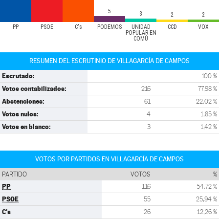
5
3
2
2
PP
PSOE
C's
PODEMOS
UNIDAD
CCD
VOX
POPULAR EN
COMÚ
RESUMEN DEL ESCRUTINIO DE VILLAGARCÍA DE CAMPOS
Escrutado:
100 %
Votos contabilizados:
216
77,98 %
Abstenciones:
61
22,02 %
Votos nulos:
4
1,85 %
Votos en blanco:
3
1,42 %
VOTOS POR PARTIDOS EN VILLAGARCÍA DE CAMPOS
PARTIDO
VOTOS
%
PP
116
54,72 %
PSOE
55
25,94 %
C's
26
12,26 %