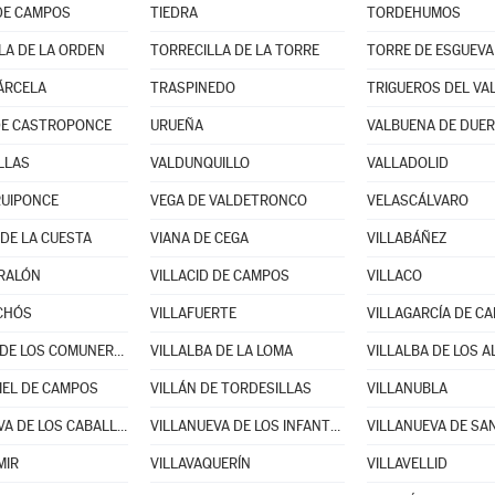
DE CAMPOS
TIEDRA
TORDEHUMOS
LA DE LA ORDEN
TORRECILLA DE LA TORRE
TORRE DE ESGUEVA
ÁRCELA
TRASPINEDO
TRIGUEROS DEL VA
DE CASTROPONCE
URUEÑA
VALBUENA DE DUE
LLAS
VALDUNQUILLO
VALLADOLID
RUIPONCE
VEGA DE VALDETRONCO
VELASCÁLVARO
DE LA CUESTA
VIANA DE CEGA
VILLABÁÑEZ
RALÓN
VILLACID DE CAMPOS
VILLACO
CHÓS
VILLAFUERTE
VILLAGARCÍA DE C
VILLALAR DE LOS COMUNEROS
VILLALBA DE LA LOMA
VILLALBA DE LOS 
IEL DE CAMPOS
VILLÁN DE TORDESILLAS
VILLANUBLA
VILLANUEVA DE LOS CABALLEROS
VILLANUEVA DE LOS INFANTES
VILLANUEVA DE SA
MIR
VILLAVAQUERÍN
VILLAVELLID