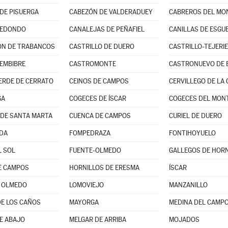
DE PISUERGA
CABEZÓN DE VALDERADUEY
CABREROS DEL MO
EDONDO
CANALEJAS DE PEÑAFIEL
CANILLAS DE ESGU
ÓN DE TRABANCOS
CASTRILLO DE DUERO
CASTRILLO-TEJERI
EMBIBRE
CASTROMONTE
CASTRONUEVO DE 
RDE DE CERRATO
CEINOS DE CAMPOS
CERVILLEGO DE LA 
GA
COGECES DE ÍSCAR
COGECES DEL MON
 DE SANTA MARTA
CUENCA DE CAMPOS
CURIEL DE DUERO
DA
FOMPEDRAZA
FONTIHOYUELO
L SOL
FUENTE-OLMEDO
GALLEGOS DE HORN
E CAMPOS
HORNILLOS DE ERESMA
ÍSCAR
E OLMEDO
LOMOVIEJO
MANZANILLO
DE LOS CAÑOS
MAYORGA
MEDINA DEL CAMP
E ABAJO
MELGAR DE ARRIBA
MOJADOS