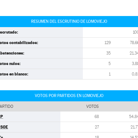
RESUMEN DEL ESCRUTINIO DE LOMOVIEJO
scrutado:
10
otos contabilizados:
129
78,6
bstenciones:
35
21,3
otos nulos:
5
3,8
otos en blanco:
1
0,8
VOTOS POR PARTIDOS EN LOMOVIEJO
ARTIDO
VOTOS
PP
68
54,8
PSOE
27
21,7
's
18
14,5