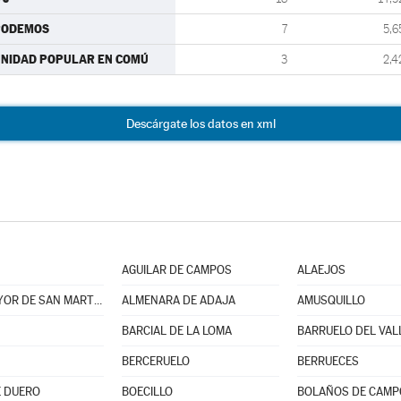
PODEMOS
7
5,6
NIDAD POPULAR EN COMÚ
3
2,4
Descárgate los datos en xml
AGUILAR DE CAMPOS
ALAEJOS
ALDEAMAYOR DE SAN MARTÍN
ALMENARA DE ADAJA
AMUSQUILLO
BARCIAL DE LA LOMA
BARRUELO DEL VAL
BERCERUELO
BERRUECES
 DUERO
BOECILLO
BOLAÑOS DE CAMP