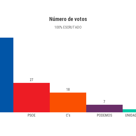
Número de votos
100
%
ESCRUTADO
27
18
7
PSOE
C's
PODEMOS
UNIDA