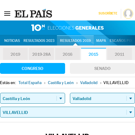
SUSCRÍBETE
10N | Eleccion
NOTICIAS
RESULTADOS 2023
RESULTADOS 2019
MAPA
ESCAÑOS POR 
2019
2019-28A
2016
2015
2011
CONGRESO
SENADO
Estás en:
Total España
»
Castilla y León
»
Valladolid
»
VILLAVELLID