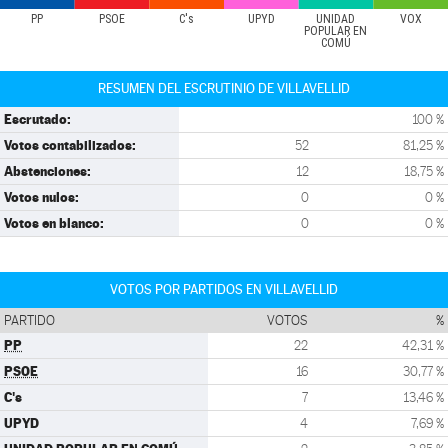
PP
PSOE
C's
UPYD
UNIDAD
VOX
POPULAR EN
COMÚ
RESUMEN DEL ESCRUTINIO DE VILLAVELLID
Escrutado:
100 %
Votos contabilizados:
52
81,25 %
Abstenciones:
12
18,75 %
Votos nulos:
0
0 %
Votos en blanco:
0
0 %
VOTOS POR PARTIDOS EN VILLAVELLID
PARTIDO
VOTOS
%
PP
22
42,31 %
PSOE
16
30,77 %
C's
7
13,46 %
UPYD
4
7,69 %