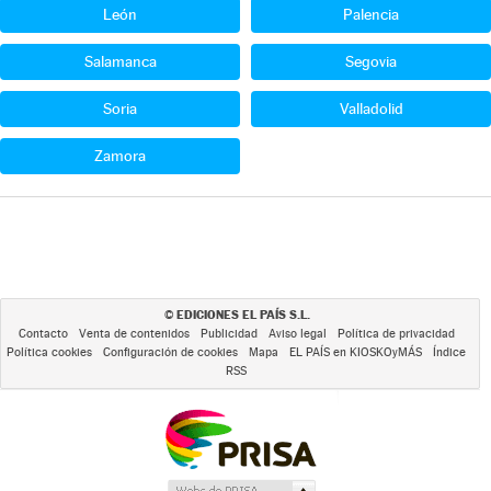
León
Palencia
Salamanca
Segovia
Soria
Valladolid
Zamora
EDICIONES EL PAÍS S.L.
©
Contacto
Venta de contenidos
Publicidad
Aviso legal
Política de privacidad
Política cookies
Configuración de cookies
Mapa
EL PAÍS en KIOSKOyMÁS
Índice
RSS