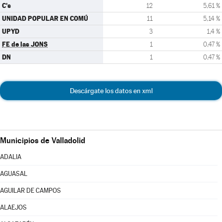
C's
12
5,61 %
UNIDAD POPULAR EN COMÚ
11
5,14 %
UPYD
3
1,4 %
FE de las JONS
1
0,47 %
DN
1
0,47 %
Descárgate los datos en xml
Municipios de Valladolid
ADALIA
AGUASAL
AGUILAR DE CAMPOS
ALAEJOS