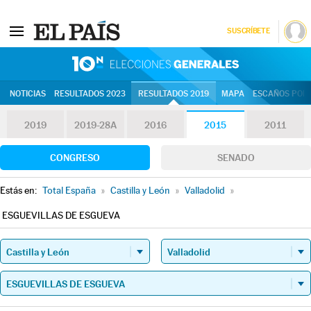
SUSCRÍBETE
10N | Eleccion
NOTICIAS
RESULTADOS 2023
RESULTADOS 2019
MAPA
ESCAÑOS POR 
2019
2019-28A
2016
2015
2011
CONGRESO
SENADO
Estás en:
Total España
»
Castilla y León
»
Valladolid
»
ESGUEVILLAS DE ESGUEVA