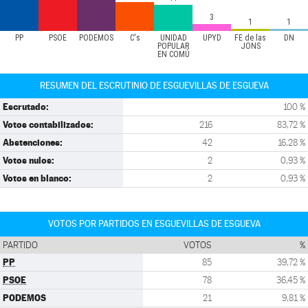
3
1
1
PP
PSOE
PODEMOS
C's
UNIDAD
UPYD
FE de las
DN
POPULAR
JONS
EN COMÚ
RESUMEN DEL ESCRUTINIO DE ESGUEVILLAS DE ESGUEVA
Escrutado:
100 %
Votos contabilizados:
216
83,72 %
Abstenciones:
42
16,28 %
Votos nulos:
2
0,93 %
Votos en blanco:
2
0,93 %
VOTOS POR PARTIDOS EN ESGUEVILLAS DE ESGUEVA
PARTIDO
VOTOS
%
PP
85
39,72 %
PSOE
78
36,45 %
PODEMOS
21
9,81 %