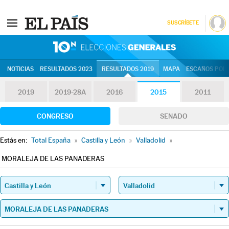
SUSCRÍBETE
10N | Eleccion
NOTICIAS
RESULTADOS 2023
RESULTADOS 2019
MAPA
ESCAÑOS POR 
2019
2019-28A
2016
2015
2011
CONGRESO
SENADO
Estás en:
Total España
»
Castilla y León
»
Valladolid
»
MORALEJA DE LAS PANADERAS