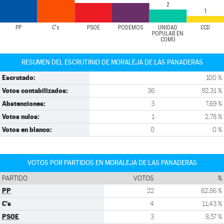
2
1
PP
C's
PSOE
PODEMOS
UNIDAD
CCD
POPULAR EN
COMÚ
RESUMEN DEL ESCRUTINIO DE MORALEJA DE LAS PANADERAS
Escrutado:
100 %
Votos contabilizados:
36
92,31 %
Abstenciones:
3
7,69 %
Votos nulos:
1
2,78 %
Votos en blanco:
0
0 %
VOTOS POR PARTIDOS EN MORALEJA DE LAS PANADERAS
PARTIDO
VOTOS
%
PP
22
62,86 %
C's
4
11,43 %
PSOE
3
8,57 %