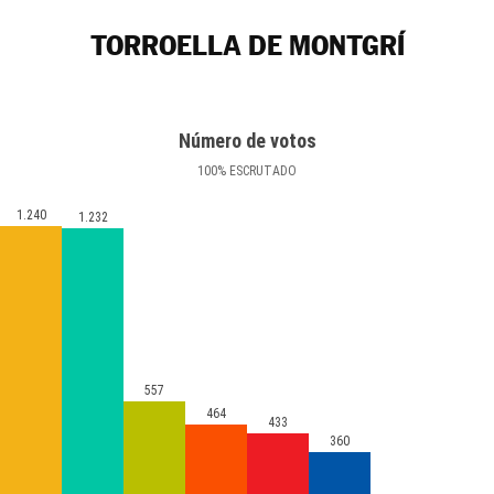
TORROELLA DE MONTGRÍ
Número de votos
100
%
ESCRUTADO
1.240
1.232
557
464
433
360