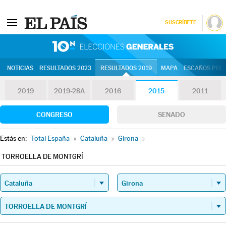
SUSCRÍBETE
10N | Eleccion
NOTICIAS
RESULTADOS 2023
RESULTADOS 2019
MAPA
ESCAÑOS POR 
2019
2019-28A
2016
2015
2011
CONGRESO
SENADO
Estás en:
Total España
»
Cataluña
»
Girona
»
TORROELLA DE MONTGRÍ