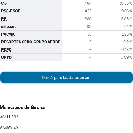
C's
464
10,35 %
PSC-PSOE
433
9,66 %
PP
360
8,03 %
unio.cat
90
2,01 %
PACMA
56
1,25 %
RECORTES CERO-GRUPO VERDE
9
0,2 %
PCPC
6
0,13 %
UPYD
4
0,09 %
Descárgate los datos en xml
Municipios de Girona
AGULLANA
AIGUAVIVA