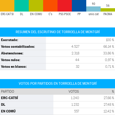
90
56
ERC-CATSÍ
DL
EN COMÚ
C's
PSC-PSOE
PP
unio.cat
PACMA
RESUMEN DEL ESCRUTINIO DE TORROELLA DE MONTGRÍ
Escrutado:
100 %
Votos contabilizados:
4.527
66,14 %
Abstenciones:
2.318
33,86 %
Votos nulos:
44
0,97 %
Votos en blanco:
32
0,71 %
VOTOS POR PARTIDOS EN TORROELLA DE MONTGRÍ
PARTIDO
VOTOS
%
ERC-CATSÍ
1.240
27,66 %
DL
1.232
27,48 %
EN COMÚ
557
12,42 %