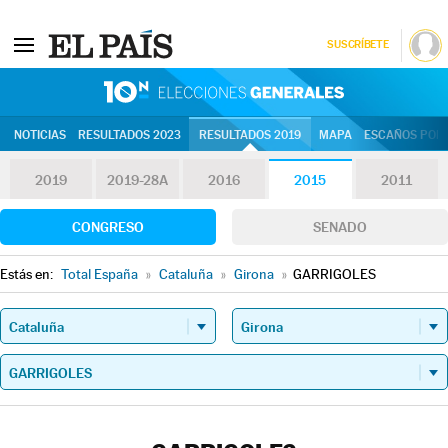
SUSCRÍBETE
10N | Eleccion
NOTICIAS
RESULTADOS 2023
RESULTADOS 2019
MAPA
ESCAÑOS POR 
2019
2019-28A
2016
2015
2011
CONGRESO
SENADO
Estás en:
Total España
»
Cataluña
»
Girona
»
GARRIGOLES