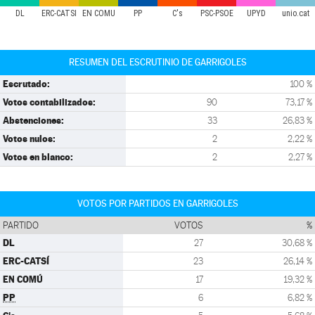
DL
ERC-CATSÍ
EN COMÚ
PP
C's
PSC-PSOE
UPYD
unio.cat
RESUMEN DEL ESCRUTINIO DE GARRIGOLES
Escrutado:
100 %
Votos contabilizados:
90
73,17 %
Abstenciones:
33
26,83 %
Votos nulos:
2
2,22 %
Votos en blanco:
2
2,27 %
VOTOS POR PARTIDOS EN GARRIGOLES
PARTIDO
VOTOS
%
DL
27
30,68 %
ERC-CATSÍ
23
26,14 %
EN COMÚ
17
19,32 %
PP
6
6,82 %