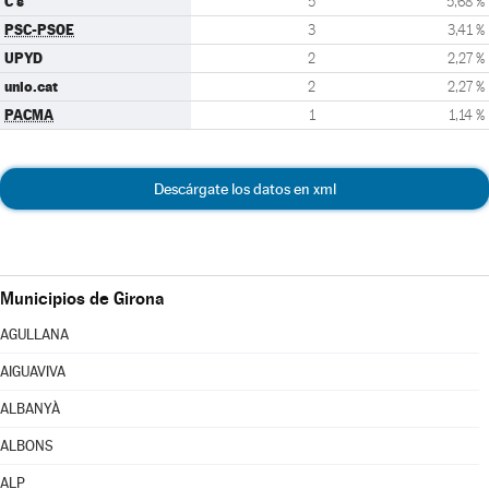
C's
5
5,68 %
PSC-PSOE
3
3,41 %
UPYD
2
2,27 %
unio.cat
2
2,27 %
PACMA
1
1,14 %
Descárgate los datos en xml
Municipios de Girona
AGULLANA
AIGUAVIVA
ALBANYÀ
ALBONS
ALP