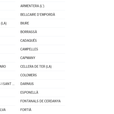
ARMENTERA (L')
BELLCAIRE D'EMPORDÀ
(LA)
BIURE
BORRASSÀ
CADAQUÉS
CAMPELLES
CAPMANY
'ARO
CELLERA DE TER (LA)
COLOMERS
CRUÏLLES, MONELLS I SANT SADURNÍ DE L'HEURA
DARNIUS
ESPONELLÀ
FONTANALS DE CERDANYA
ELVA
FORTIÀ