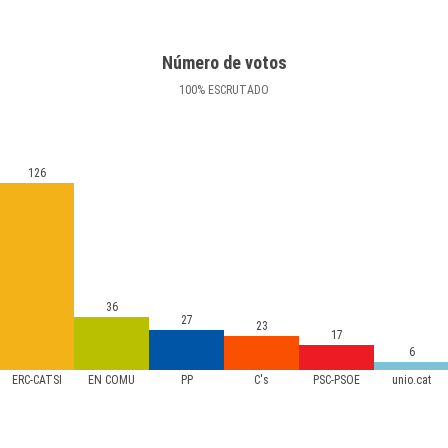
Número de votos
100
%
ESCRUTADO
126
36
27
23
17
6
ERC-CATSÍ
EN COMÚ
PP
C's
PSC-PSOE
unio.cat