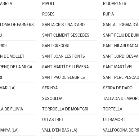
VIABREA
RIPOLL
RIUDARENES
ROSES
RUPIÀ
LOMA DE FARNERS
SANTA CRISTINA D'ARO
SANTA LLOGAIA D'
U
SANT CLIMENT SESCEBES
SANT FELIU DE BUI
RIOL
SANT GREGORI
SANT HILARI SACA
N DE MOLLET
SANT JOAN LES FONTS
SANT JORDI DESVA
RENÇ DE LA MUGA
SANT MARTÍ DE LLÉMENA
SANT MARTÍ VELL
I
SANT PAU DE SEGÚRIES
SANT PERE PESCA
MAR (LA)
SERINYÀ
SERRA DE DARÓ
SUSQUEDA
TALLADA D'EMPORD
A DE FLUVIÀ
TORROELLA DE MONTGRÍ
TORTELLÀ
ULLASTRET
ULTRAMORT
IANYA (LA)
VALL D'EN BAS (LA)
VALLFOGONA DE RI