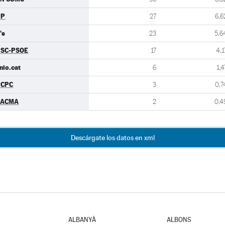
PP
27
6,6
's
23
5,6
SC-PSOE
17
4,1
nio.cat
6
1,4
PCPC
3
0,7
PACMA
2
0,4
Descárgate los datos en xml
ALBANYÀ
ALBONS