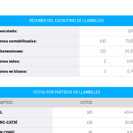
RESUMEN DEL ESCRUTINIO DE LLAMBILLES
scrutado:
10
otos contabilizados:
410
75,6
bstenciones:
132
24,3
otos nulos:
2
0,4
otos en blanco:
3
0,7
VOTOS POR PARTIDOS EN LLAMBILLES
ARTIDO
VOTOS
DL
165
40,4
RC-CATSÍ
126
30,8
EN COMÚ
36
8,8