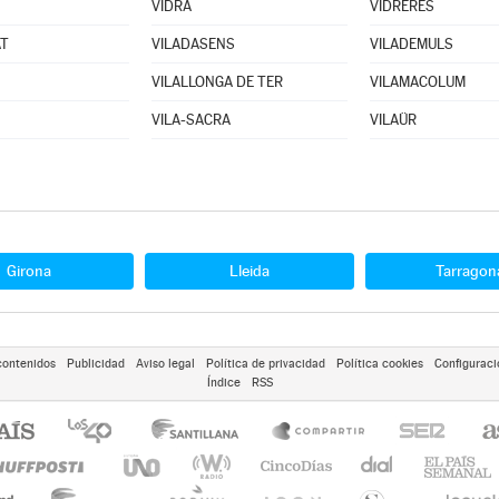
VIDRÀ
VIDRERES
AT
VILADASENS
VILADEMULS
VILALLONGA DE TER
VILAMACOLUM
VILA-SACRA
VILAÜR
Girona
Lleida
Tarragon
contenidos
Publicidad
Aviso legal
Política de privacidad
Política cookies
Configuraci
Índice
RSS