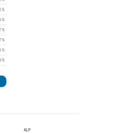
2 %
4 %
7 %
7 %
4 %
9 %
ALP