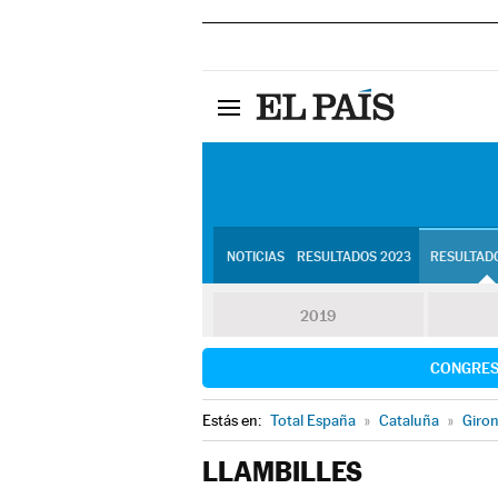
NOTICIAS
RESULTADOS 2023
RESULTADO
2019
CONGRE
Estás en:
Total España
»
Cataluña
»
Giro
LLAMBILLES