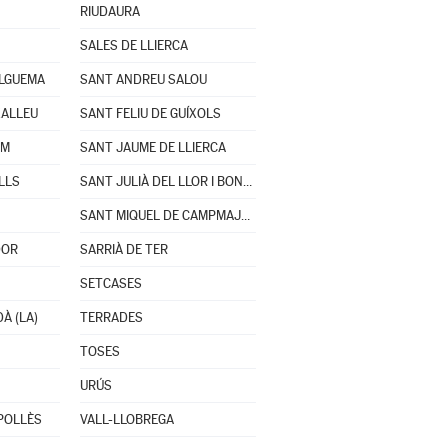
RIUDAURA
SALES DE LLIERCA
ÀLGUEMA
SANT ANDREU SALOU
XALLEU
SANT FELIU DE GUÍXOLS
LM
SANT JAUME DE LLIERCA
LLS
SANT JULIÀ DEL LLOR I BONMATÍ
SANT MIQUEL DE CAMPMAJOR
DOR
SARRIÀ DE TER
SETCASES
À (LA)
TERRADES
TOSES
URÚS
POLLÈS
VALL-LLOBREGA