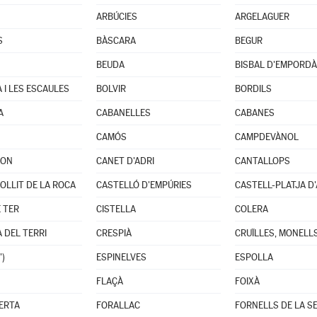
ARBÚCIES
ARGELAGUER
S
BÀSCARA
BEGUR
BEUDA
BISBAL D'EMPORDÀ 
 I LES ESCAULES
BOLVIR
BORDILS
A
CABANELLES
CABANES
CAMÓS
CAMPDEVÀNOL
DON
CANET D'ADRI
CANTALLOPS
OLLIT DE LA ROCA
CASTELLÓ D'EMPÚRIES
CASTELL-PLATJA D
E TER
CISTELLA
COLERA
 DEL TERRI
CRESPIÀ
')
ESPINELVES
ESPOLLA
FLAÇÀ
FOIXÀ
ERTA
FORALLAC
FORNELLS DE LA S