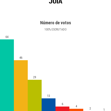
JUIÀ
Número de votos
100
%
ESCRUTADO
64
46
29
13
6
4
2
1