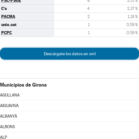
PSC-PSOE
6
3,55 %
C's
4
2,37 %
PACMA
2
1,18 %
unio.cat
1
0,59 %
PCPC
1
0,59 %
Descárgate los datos en xml
Municipios de Girona
AGULLANA
AIGUAVIVA
ALBANYÀ
ALBONS
ALP