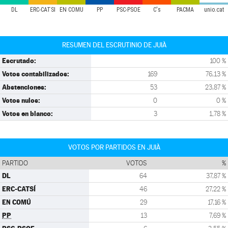
DL
ERC-CATSÍ
EN COMÚ
PP
PSC-PSOE
C's
PACMA
unio.cat
RESUMEN DEL ESCRUTINIO DE JUIÀ
Escrutado:
100 %
Votos contabilizados:
169
76,13 %
Abstenciones:
53
23,87 %
Votos nulos:
0
0 %
Votos en blanco:
3
1,78 %
VOTOS POR PARTIDOS EN JUIÀ
PARTIDO
VOTOS
%
DL
64
37,87 %
ERC-CATSÍ
46
27,22 %
EN COMÚ
29
17,16 %
PP
13
7,69 %