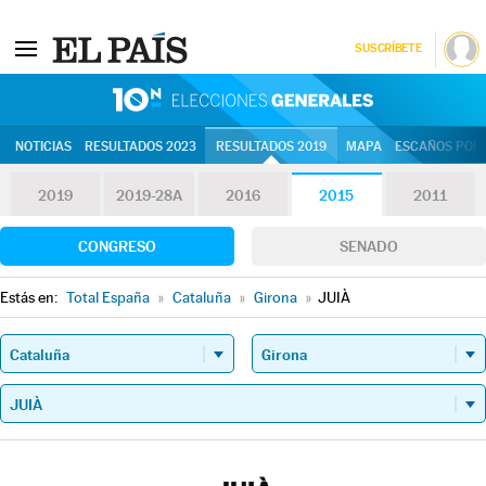
SUSCRÍBETE
10N | Eleccion
NOTICIAS
RESULTADOS 2023
RESULTADOS 2019
MAPA
ESCAÑOS POR 
2019
2019-28A
2016
2015
2011
CONGRESO
SENADO
Estás en:
Total España
»
Cataluña
»
Girona
»
JUIÀ