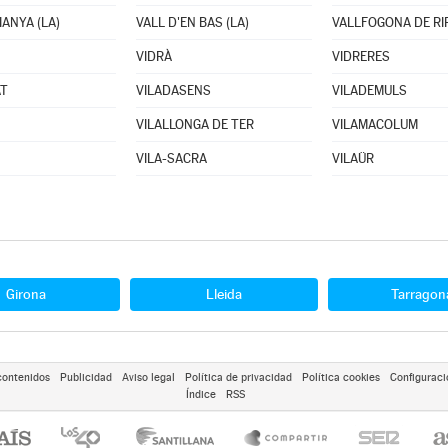
IANYA (LA)
VALL D'EN BAS (LA)
VALLFOGONA DE RI
VIDRÀ
VIDRERES
AT
VILADASENS
VILADEMULS
VILALLONGA DE TER
VILAMACOLUM
VILA-SACRA
VILAÜR
Girona
Lleida
Tarragon
contenidos
Publicidad
Aviso legal
Política de privacidad
Política cookies
Configuraci
Índice
RSS