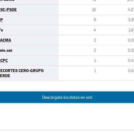
SC-PSOE
10
4,0
PP
8
3,2
's
4
1,6
PACMA
2
0,8
nio.cat
2
0,8
PCPC
1
0,4
RECORTES CERO-GRUPO
1
0,4
VERDE
Descárgate los datos en xml