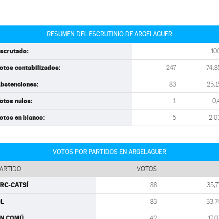
RESUMEN DEL ESCRUTINIO DE ARGELAGUER
scrutado:
10
otos contabilizados:
247
74,8
bstenciones:
83
25,1
otos nulos:
1
0,
otos en blanco:
5
2,0
VOTOS POR PARTIDOS EN ARGELAGUER
ARTIDO
VOTOS
RC-CATSÍ
88
35,7
DL
83
33,7
EN COMÚ
42
17,0