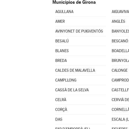
Municipios de Girona
AGULLANA
AIGUAVIVA
AMER
ANGLÈS
AVINYONET DE PUIGVENTÓS
BANYOLE
BESALÚ
BESCANÓ
BLANES
BOADELLA
BREDA
BRUNYOL
CALDES DE MALAVELLA
CALONGE
CAMPLLONG
CAMPRO
CASSÀ DE LA SELVA
CASTELLF
CELRÀ
CERVIÀ D
CORÇÀ
CORNELLÀ
DAS
ESCALA (L