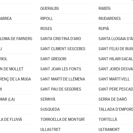
QUERALBS
RABÓS
VIABREA
RIPOLL
RIUDARENES
ROSES
RUPIÀ
LOMA DE FARNERS
SANTA CRISTINA D'ARO
SANTA LLOGAIA D'
U
SANT CLIMENT SESCEBES
SANT FELIU DE BUI
RIOL
SANT GREGORI
SANT HILARI SACA
N DE MOLLET
SANT JOAN LES FONTS
SANT JORDI DESVA
RENÇ DE LA MUGA
SANT MARTÍ DE LLÉMENA
SANT MARTÍ VELL
I
SANT PAU DE SEGÚRIES
SANT PERE PESCA
MAR (LA)
SERINYÀ
SERRA DE DARÓ
SUSQUEDA
TALLADA D'EMPORD
A DE FLUVIÀ
TORROELLA DE MONTGRÍ
TORTELLÀ
ULLASTRET
ULTRAMORT