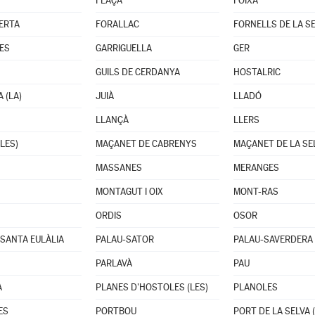
FLAÇÀ
FOIXÀ
ERTA
FORALLAC
FORNELLS DE LA S
ES
GARRIGUELLA
GER
GUILS DE CERDANYA
HOSTALRIC
 (LA)
JUIÀ
LLADÓ
LLANÇÀ
LLERS
LES)
MAÇANET DE CABRENYS
MAÇANET DE LA SE
MASSANES
MERANGES
MONTAGUT I OIX
MONT-RAS
ORDIS
OSOR
 SANTA EULÀLIA
PALAU-SATOR
PALAU-SAVERDERA
PARLAVÀ
PAU
A
PLANES D'HOSTOLES (LES)
PLANOLES
ES
PORTBOU
PORT DE LA SELVA (