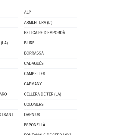
ALP
ARMENTERA (L')
BELLCAIRE D'EMPORDÀ
(LA)
BIURE
BORRASSÀ
CADAQUÉS
CAMPELLES
CAPMANY
'ARO
CELLERA DE TER (LA)
COLOMERS
CRUÏLLES, MONELLS I SANT SADURNÍ DE L'HEURA
DARNIUS
ESPONELLÀ