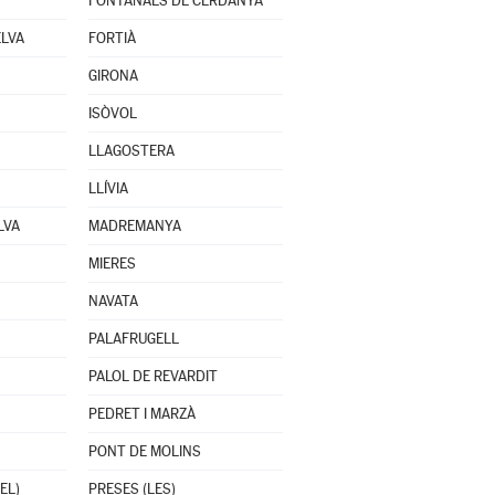
FONTANALS DE CERDANYA
ELVA
FORTIÀ
GIRONA
ISÒVOL
LLAGOSTERA
LLÍVIA
LVA
MADREMANYA
MIERES
NAVATA
PALAFRUGELL
PALOL DE REVARDIT
PEDRET I MARZÀ
PONT DE MOLINS
EL)
PRESES (LES)