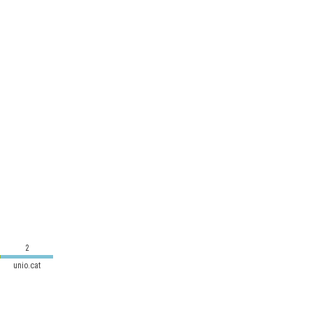
2
unio.cat