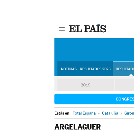
NOTICIAS
RESULTADOS 2023
RESULTADO
2019
CONGRE
Estás en:
Total España
»
Cataluña
»
Giro
ARGELAGUER