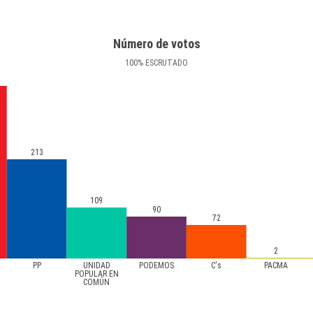
Número de votos
100
%
ESCRUTADO
213
109
90
72
2
PP
UNIDAD
PODEMOS
C's
PACMA
POPULAR EN
COMÚN