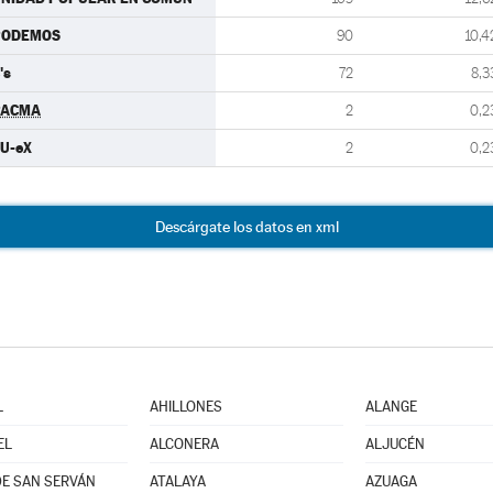
PODEMOS
90
10,4
's
72
8,3
PACMA
2
0,2
U-eX
2
0,2
Descárgate los datos en xml
L
AHILLONES
ALANGE
EL
ALCONERA
ALJUCÉN
E SAN SERVÁN
ATALAYA
AZUAGA