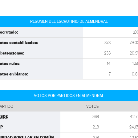
RESUMEN DEL ESCRUTINIO DE ALMENDRAL
scrutado:
10
otos contabilizados:
878
79,0
bstenciones:
233
20,9
otos nulos:
14
1,5
otos en blanco:
7
0,8
VOTOS POR PARTIDOS EN ALMENDRAL
ARTIDO
VOTOS
PSOE
369
42,7
PP
213
24,6
NIDAD POPULAR EN COMÚN
109
12,6