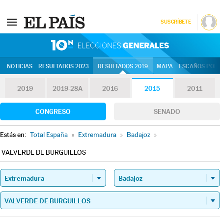
SUSCRÍBETE
10N | Eleccion
NOTICIAS
RESULTADOS 2023
RESULTADOS 2019
MAPA
ESCAÑOS POR 
2019
2019-28A
2016
2015
2011
CONGRESO
SENADO
Estás en:
Total España
»
Extremadura
»
Badajoz
»
VALVERDE DE BURGUILLOS