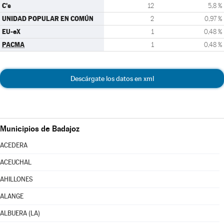
C's
12
5,8 %
UNIDAD POPULAR EN COMÚN
2
0,97 %
EU-eX
1
0,48 %
PACMA
1
0,48 %
Descárgate los datos en xml
Municipios de Badajoz
ACEDERA
ACEUCHAL
AHILLONES
ALANGE
ALBUERA (LA)