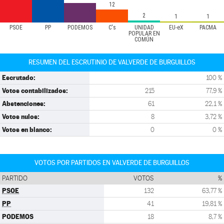
12
2
1
1
PSOE
PP
PODEMOS
C's
UNIDAD
EU-eX
PACMA
POPULAR EN
COMÚN
RESUMEN DEL ESCRUTINIO DE VALVERDE DE BURGUILLOS
Escrutado:
100 %
Votos contabilizados:
215
77,9 %
Abstenciones:
61
22,1 %
Votos nulos:
8
3,72 %
Votos en blanco:
0
0 %
VOTOS POR PARTIDOS EN VALVERDE DE BURGUILLOS
PARTIDO
VOTOS
%
PSOE
132
63,77 %
PP
41
19,81 %
PODEMOS
18
8,7 %