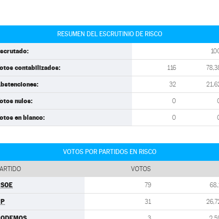
RESUMEN DEL ESCRUTINIO DE RISCO
scrutado:
10
otos contabilizados:
116
78,3
bstenciones:
32
21,6
otos nulos:
0
otos en blanco:
0
VOTOS POR PARTIDOS EN RISCO
ARTIDO
VOTOS
PSOE
79
68,
PP
31
26,7
PODEMOS
3
2,5