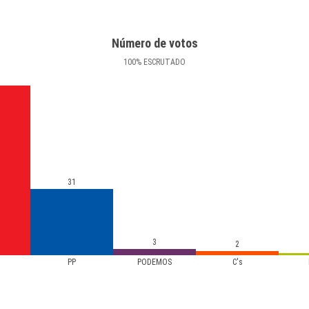
Número de votos
100
%
ESCRUTADO
31
3
2
PP
PODEMOS
C's