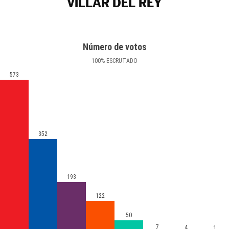
VILLAR DEL REY
Número de votos
100
%
ESCRUTADO
573
352
193
122
50
7
4
1