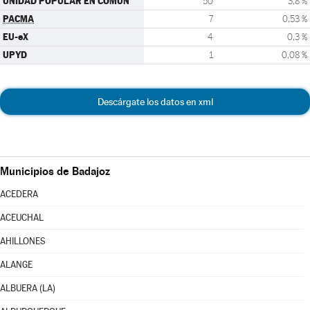
UNIDAD POPULAR EN COMÚN
50
3,8 %
PACMA
7
0,53 %
EU-eX
4
0,3 %
UPYD
1
0,08 %
Descárgate los datos en xml
Municipios de Badajoz
ACEDERA
ACEUCHAL
AHILLONES
ALANGE
ALBUERA (LA)