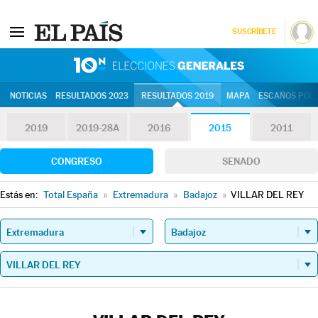
SUSCRÍBETE
10N | Eleccion
NOTICIAS
RESULTADOS 2023
RESULTADOS 2019
MAPA
ESCAÑOS POR 
2019
2019-28A
2016
2015
2011
CONGRESO
SENADO
Estás en:
Total España
»
Extremadura
»
Badajoz
»
VILLAR DEL REY