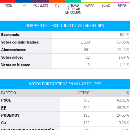
PSOE
PP
PODEMOS
C's
UNIDAD
PACMA
EU-eX
UPYD
POPULAR
EN COMÚN
RESUMEN DEL ESCRUTINIO DE VILLAR DEL REY
Escrutado:
100 %
Votos contabilizados:
1.339
70,85 %
Abstenciones:
551
29,15 %
Votos nulos:
22
1,64 %
Votos en blanco:
15
1,14 %
VOTOS POR PARTIDOS EN VILLAR DEL REY
PARTIDO
VOTOS
%
PSOE
573
43,51 %
PP
352
26,73 %
PODEMOS
193
14,65 %
C's
122
9,26 %