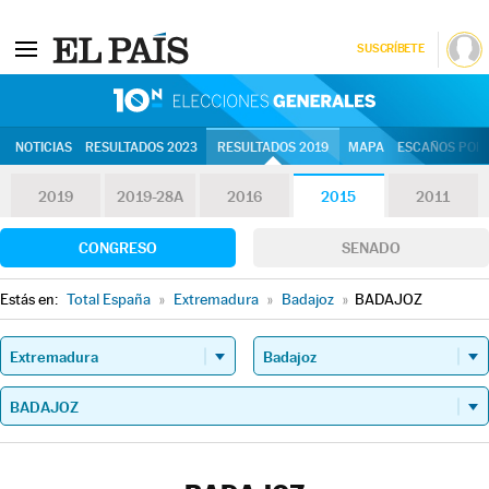
SUSCRÍBETE
10N | Eleccion
NOTICIAS
RESULTADOS 2023
RESULTADOS 2019
MAPA
ESCAÑOS POR 
2019
2019-28A
2016
2015
2011
CONGRESO
SENADO
Estás en:
Total España
»
Extremadura
»
Badajoz
»
BADAJOZ