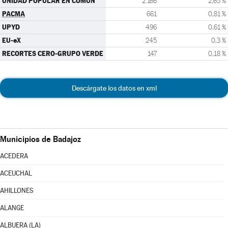
UNIDAD POPULAR EN COMÚN
2.166
2,65 %
PACMA
661
0,81 %
UPYD
496
0,61 %
EU-eX
245
0,3 %
RECORTES CERO-GRUPO VERDE
147
0,18 %
Descárgate los datos en xml
Municipios de Badajoz
ACEDERA
ACEUCHAL
AHILLONES
ALANGE
ALBUERA (LA)