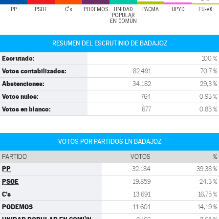
PP
PSOE
C's
PODEMOS
UNIDAD
PACMA
UPYD
EU-eX
POPULAR
EN COMÚN
RESUMEN DEL ESCRUTINIO DE BADAJOZ
Escrutado:
100 %
Votos contabilizados:
82.491
70,7 %
Abstenciones:
34.182
29,3 %
Votos nulos:
764
0,93 %
Votos en blanco:
677
0,83 %
VOTOS POR PARTIDOS EN BADAJOZ
PARTIDO
VOTOS
%
PP
32.184
39,38 %
PSOE
19.859
24,3 %
C's
13.691
16,75 %
PODEMOS
11.601
14,19 %