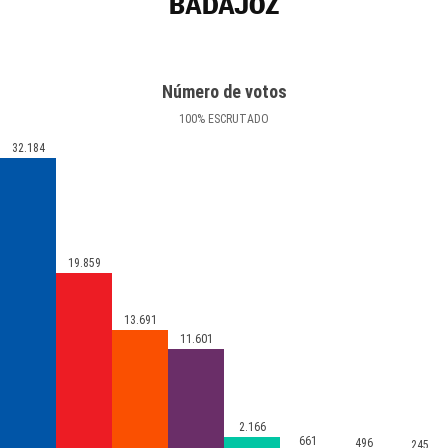
BADAJOZ
Número de votos
100
%
ESCRUTADO
32.184
19.859
13.691
11.601
2.166
661
496
245