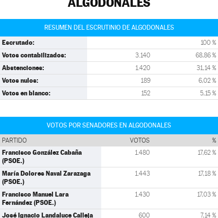
ALGODONALES
RESUMEN DEL ESCRUTINIO DE ALGODONALES
Escrutado:
100 %
Votos contabilizados:
3.140
68,86 %
Abstenciones:
1.420
31,14 %
Votos nulos:
189
6,02 %
Votos en blanco:
152
5,15 %
VOTOS POR SENADORES EN ALGODONALES
PARTIDO
VOTOS
%
Francisco González Cabaña
1.480
17,62 %
(PSOE.)
María Dolores Naval Zarazaga
1.443
17,18 %
(PSOE.)
Francisco Manuel Lara
1.430
17,03 %
Fernández (PSOE.)
José Ignacio Landaluce Calleja
600
7,14 %