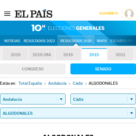
SUSCRÍBETE
10N | Eleccion
NOTICIAS
RESULTADOS 2023
RESULTADOS 2019
MAPA
ESCAÑOS POR 
2019
2019-28A
2016
2015
2011
CONGRESO
SENADO
Estás en:
Total España
»
Andalucía
»
Cádiz
»
ALGODONALES