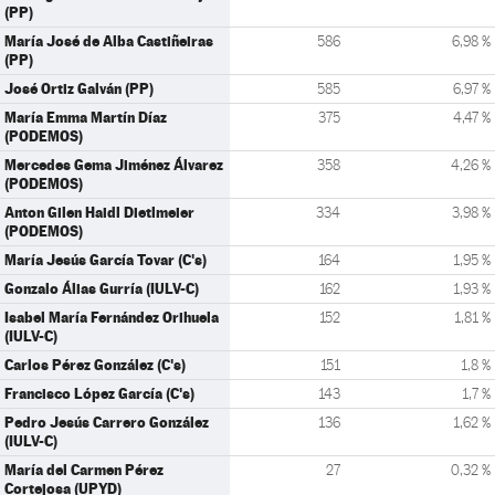
(PP)
María José de Alba Castiñeiras
586
6,98 %
(PP)
José Ortiz Galván (PP)
585
6,97 %
María Emma Martín Díaz
375
4,47 %
(PODEMOS)
Mercedes Gema Jiménez Álvarez
358
4,26 %
(PODEMOS)
Anton Gilen Haidl Dietlmeier
334
3,98 %
(PODEMOS)
María Jesús García Tovar (C's)
164
1,95 %
Gonzalo Álias Gurría (IULV-C)
162
1,93 %
Isabel María Fernández Orihuela
152
1,81 %
(IULV-C)
Carlos Pérez González (C's)
151
1,8 %
Francisco López García (C's)
143
1,7 %
Pedro Jesús Carrero González
136
1,62 %
(IULV-C)
María del Carmen Pérez
27
0,32 %
Cortejosa (UPYD)