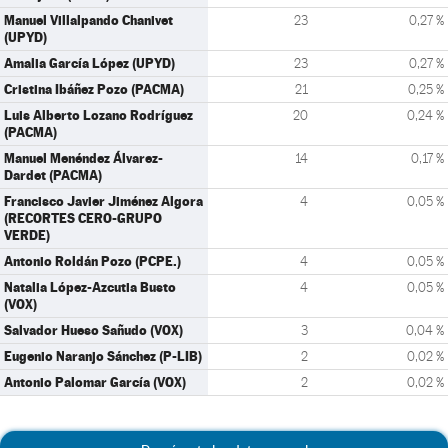
Manuel Villalpando Chanivet
23
0,27 %
(UPYD)
Amalia García López (UPYD)
23
0,27 %
Cristina Ibáñez Pozo (PACMA)
21
0,25 %
Luis Alberto Lozano Rodríguez
20
0,24 %
(PACMA)
Manuel Menéndez Álvarez-
14
0,17 %
Dardet (PACMA)
Francisco Javier Jiménez Algora
4
0,05 %
(RECORTES CERO-GRUPO
VERDE)
Antonio Roldán Pozo (PCPE.)
4
0,05 %
Natalia López-Azcutia Busto
4
0,05 %
(VOX)
Salvador Hueso Sañudo (VOX)
3
0,04 %
Eugenio Naranjo Sánchez (P-LIB)
2
0,02 %
Antonio Palomar García (VOX)
2
0,02 %