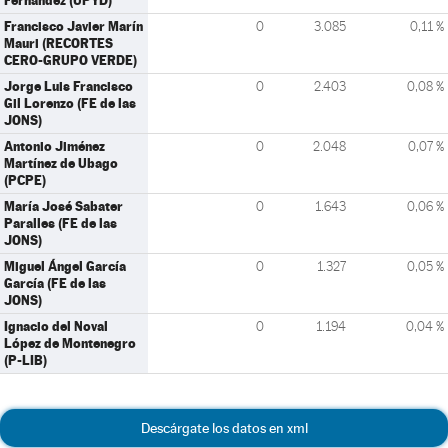
Fernández (UPYD)
Francisco Javier Marín
0
3.085
0,11 %
Mauri (RECORTES
CERO-GRUPO VERDE)
Jorge Luis Francisco
0
2.403
0,08 %
Gil Lorenzo (FE de las
JONS)
Antonio Jiménez
0
2.048
0,07 %
Martínez de Ubago
(PCPE)
María José Sabater
0
1.643
0,06 %
Paralles (FE de las
JONS)
Miguel Ángel García
0
1.327
0,05 %
García (FE de las
JONS)
Ignacio del Noval
0
1.194
0,04 %
López de Montenegro
(P-LIB)
Descárgate los datos en xml