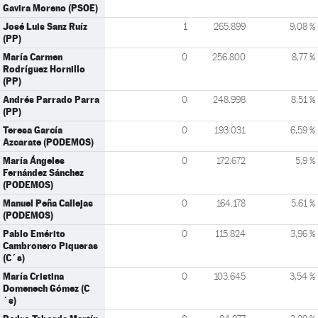
Gavira Moreno (PSOE)
José Luis Sanz Ruíz
1
265.899
9,08 %
(PP)
María Carmen
0
256.800
8,77 %
Rodríguez Hornillo
(PP)
Andrés Parrado Parra
0
248.998
8,51 %
(PP)
Teresa García
0
193.031
6,59 %
Azcarate (PODEMOS)
María Ángeles
0
172.672
5,9 %
Fernández Sánchez
(PODEMOS)
Manuel Peña Callejas
0
164.178
5,61 %
(PODEMOS)
Pablo Emérito
0
115.824
3,96 %
Cambronero Piqueras
(C´s)
María Cristina
0
103.645
3,54 %
Domenech Gómez (C
´s)