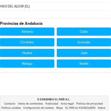
VISO DEL ALCOR (EL)
Provincias de Andalucía
Almería
Cádiz
Córdoba
Granada
Huelva
Jaén
Málaga
Sevilla
EDICIONES EL PAÍS S.L.
©
Contacto
Venta de contenidos
Publicidad
Aviso legal
Política de privacidad
Política cookies
Configuración de cookies
Mapa
EL PAÍS en KIOSKOyMÁS
Índice