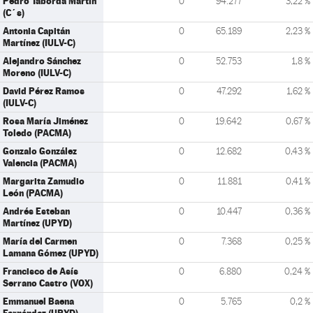
Pedro Taborda Martín
0
94.277
3,22 %
(C´s)
Antonia Capitán
0
65.189
2,23 %
Martínez (IULV-C)
Alejandro Sánchez
0
52.753
1,8 %
Moreno (IULV-C)
David Pérez Ramos
0
47.292
1,62 %
(IULV-C)
Rosa María Jiménez
0
19.642
0,67 %
Toledo (PACMA)
Gonzalo González
0
12.682
0,43 %
Valencia (PACMA)
Margarita Zamudio
0
11.881
0,41 %
León (PACMA)
Andrés Esteban
0
10.447
0,36 %
Martínez (UPYD)
María del Carmen
0
7.368
0,25 %
Lamana Gómez (UPYD)
Francisco de Asís
0
6.880
0,24 %
Serrano Castro (VOX)
Emmanuel Baena
0
5.765
0,2 %