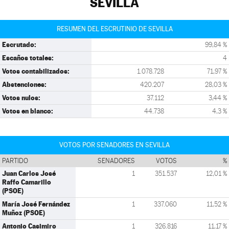
SEVILLA
RESUMEN DEL ESCRUTINIO DE SEVILLA
Escrutado:
99,84 %
Escaños totales:
4
Votos contabilizados:
1.078.728
71,97 %
Abstenciones:
420.207
28,03 %
Votos nulos:
37.112
3,44 %
Votos en blanco:
44.738
4,3 %
VOTOS POR SENADORES EN SEVILLA
PARTIDO
SENADORES
VOTOS
%
Juan Carlos José
1
351.537
12,01 %
Raffo Camarillo
(PSOE)
María José Fernández
1
337.060
11,52 %
Muñoz (PSOE)
Antonio Casimiro
1
326.816
11,17 %