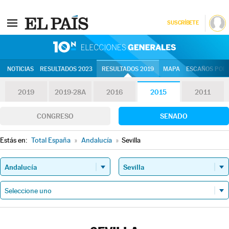
SUSCRÍBETE
10N | Eleccion
NOTICIAS
RESULTADOS 2023
RESULTADOS 2019
MAPA
ESCAÑOS POR 
2019
2019-28A
2016
2015
2011
CONGRESO
SENADO
Estás en:
Total España
»
Andalucía
»
Sevilla