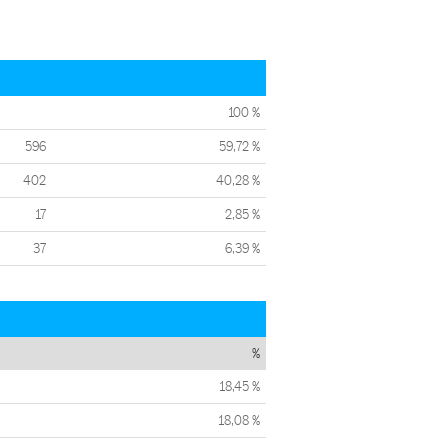
100 %
596
59,72 %
402
40,28 %
17
2,85 %
37
6,39 %
%
18,45 %
18,08 %