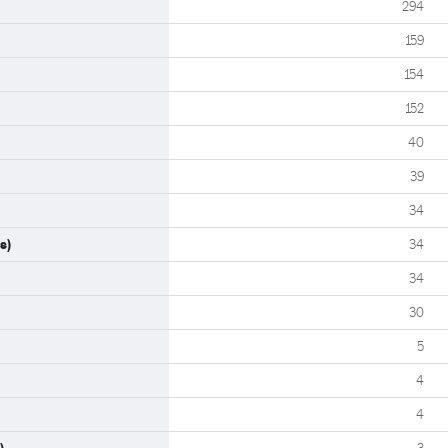
294
159
154
152
40
39
34
s)
34
34
30
5
4
4