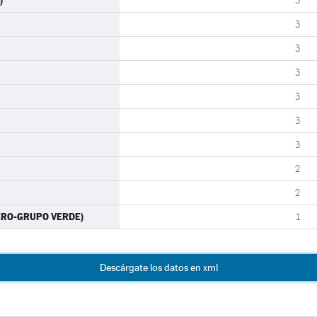
)
3
3
3
3
3
3
3
2
2
CERO-GRUPO VERDE)
1
Descárgate los datos en xml