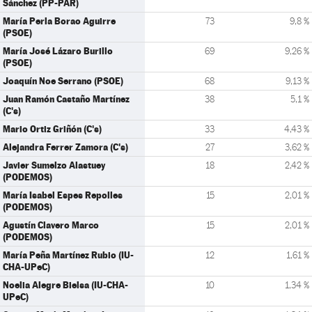
Sánchez (PP-PAR)
María Perla Borao Aguirre
73
9,8 %
(PSOE)
María José Lázaro Burillo
69
9,26 %
(PSOE)
Joaquín Noe Serrano (PSOE)
68
9,13 %
Juan Ramón Castaño Martínez
38
5,1 %
(C's)
Mario Ortiz Griñón (C's)
33
4,43 %
Alejandra Ferrer Zamora (C's)
27
3,62 %
Javier Sumelzo Alastuey
18
2,42 %
(PODEMOS)
María Isabel Espes Repolles
15
2,01 %
(PODEMOS)
Agustín Clavero Marco
15
2,01 %
(PODEMOS)
María Peña Martínez Rubio (IU-
12
1,61 %
CHA-UPeC)
Noelia Alegre Bielsa (IU-CHA-
10
1,34 %
UPeC)