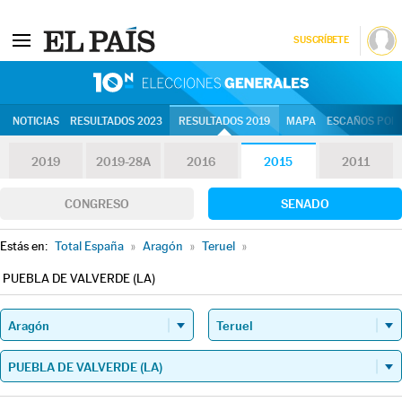
SUSCRÍBETE
10N | Eleccion
NOTICIAS
RESULTADOS 2023
RESULTADOS 2019
MAPA
ESCAÑOS POR 
2019
2019-28A
2016
2015
2011
CONGRESO
SENADO
Estás en:
Total España
»
Aragón
»
Teruel
»
PUEBLA DE VALVERDE (LA)