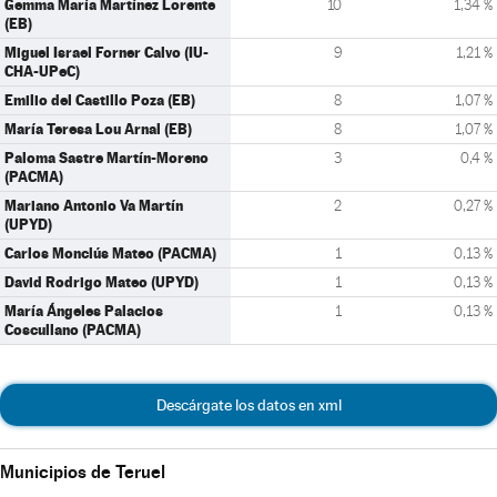
Gemma María Martínez Lorente
10
1,34 %
(EB)
Miguel Israel Forner Calvo (IU-
9
1,21 %
CHA-UPeC)
Emilio del Castillo Poza (EB)
8
1,07 %
María Teresa Lou Arnal (EB)
8
1,07 %
Paloma Sastre Martín-Moreno
3
0,4 %
(PACMA)
Mariano Antonio Va Martín
2
0,27 %
(UPYD)
Carlos Monclús Mateo (PACMA)
1
0,13 %
David Rodrigo Mateo (UPYD)
1
0,13 %
María Ángeles Palacios
1
0,13 %
Coscullano (PACMA)
Descárgate los datos en xml
Municipios de Teruel