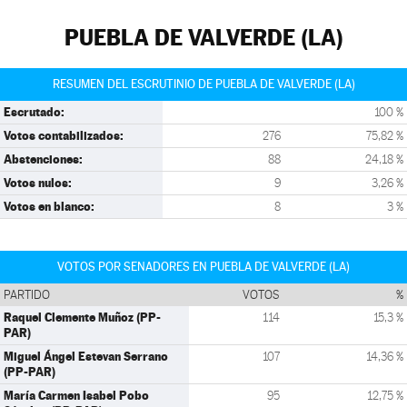
PUEBLA DE VALVERDE (LA)
RESUMEN DEL ESCRUTINIO DE PUEBLA DE VALVERDE (LA)
Escrutado:
100 %
Votos contabilizados:
276
75,82 %
Abstenciones:
88
24,18 %
Votos nulos:
9
3,26 %
Votos en blanco:
8
3 %
VOTOS POR SENADORES EN PUEBLA DE VALVERDE (LA)
PARTIDO
VOTOS
%
Raquel Clemente Muñoz (PP-
114
15,3 %
PAR)
Miguel Ángel Estevan Serrano
107
14,36 %
(PP-PAR)
María Carmen Isabel Pobo
95
12,75 %