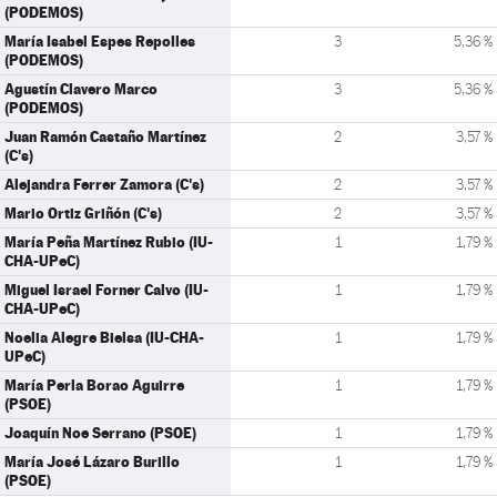
(PODEMOS)
María Isabel Espes Repolles
3
5,36 %
(PODEMOS)
Agustín Clavero Marco
3
5,36 %
(PODEMOS)
Juan Ramón Castaño Martínez
2
3,57 %
(C's)
Alejandra Ferrer Zamora (C's)
2
3,57 %
Mario Ortiz Griñón (C's)
2
3,57 %
María Peña Martínez Rubio (IU-
1
1,79 %
CHA-UPeC)
Miguel Israel Forner Calvo (IU-
1
1,79 %
CHA-UPeC)
Noelia Alegre Bielsa (IU-CHA-
1
1,79 %
UPeC)
María Perla Borao Aguirre
1
1,79 %
(PSOE)
Joaquín Noe Serrano (PSOE)
1
1,79 %
María José Lázaro Burillo
1
1,79 %
(PSOE)