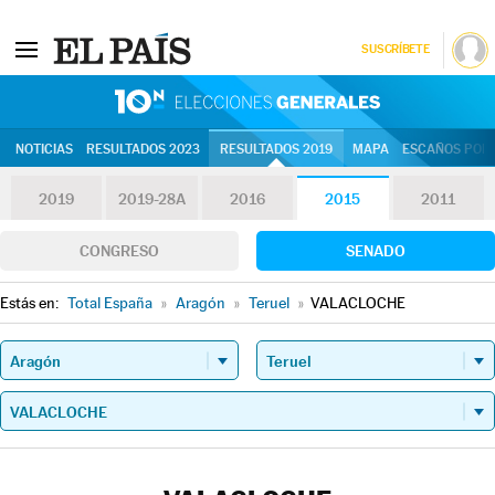
SUSCRÍBETE
10N | Eleccion
NOTICIAS
RESULTADOS 2023
RESULTADOS 2019
MAPA
ESCAÑOS POR 
2019
2019-28A
2016
2015
2011
CONGRESO
SENADO
Estás en:
Total España
»
Aragón
»
Teruel
»
VALACLOCHE