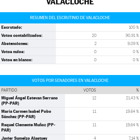
VALACLOCHE
RESUMEN DEL ESCRUTINIO DE VALACLOCHE
Escrutado:
100 %
Votos contabilizados:
20
90,91 %
Abstenciones:
2
9,09 %
Votos nulos:
0
0 %
Votos en blanco:
0
0 %
VOTOS POR SENADORES EN VALACLOCHE
PARTIDO
VOTOS
%
Miguel Ángel Estevan Serrano
12
21,43 %
(PP-PAR)
María Carmen Isabel Pobo
11
19,64 %
Sánchez (PP-PAR)
Raquel Clemente Muñoz (PP-
11
19,64 %
PAR)
Javier Sumelzo Alastuey
4
7,14 %