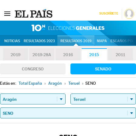
SUSCRÍBETE
10N | Eleccion
NOTICIAS
RESULTADOS 2023
RESULTADOS 2019
MAPA
ESCAÑOS POR 
2019
2019-28A
2016
2015
2011
CONGRESO
SENADO
Estás en:
Total España
»
Aragón
»
Teruel
»
SENO