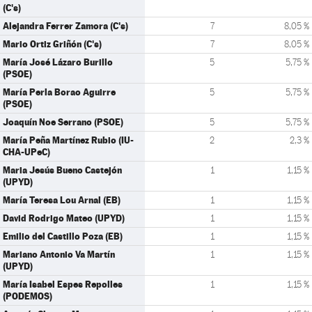
(C's)
Alejandra Ferrer Zamora (C's)
7
8,05 %
Mario Ortiz Griñón (C's)
7
8,05 %
María José Lázaro Burillo
5
5,75 %
(PSOE)
María Perla Borao Aguirre
5
5,75 %
(PSOE)
Joaquín Noe Serrano (PSOE)
5
5,75 %
María Peña Martínez Rubio (IU-
2
2,3 %
CHA-UPeC)
Maria Jesús Bueno Castejón
1
1,15 %
(UPYD)
María Teresa Lou Arnal (EB)
1
1,15 %
David Rodrigo Mateo (UPYD)
1
1,15 %
Emilio del Castillo Poza (EB)
1
1,15 %
Mariano Antonio Va Martín
1
1,15 %
(UPYD)
María Isabel Espes Repolles
1
1,15 %
(PODEMOS)