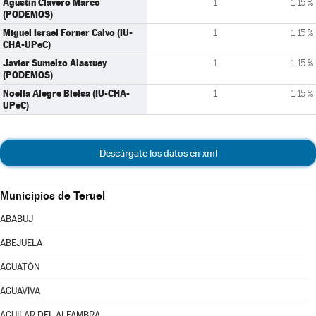
Agustín Clavero Marco
1
1,15 %
(PODEMOS)
Miguel Israel Forner Calvo (IU-
1
1,15 %
CHA-UPeC)
Javier Sumelzo Alastuey
1
1,15 %
(PODEMOS)
Noelia Alegre Bielsa (IU-CHA-
1
1,15 %
UPeC)
Descárgate los datos en xml
Municipios de Teruel
ABABUJ
ABEJUELA
AGUATÓN
AGUAVIVA
AGUILAR DEL ALFAMBRA