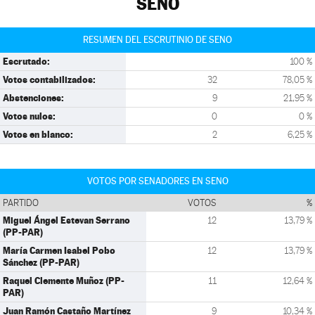
SENO
RESUMEN DEL ESCRUTINIO DE SENO
Escrutado:
100 %
Votos contabilizados:
32
78,05 %
Abstenciones:
9
21,95 %
Votos nulos:
0
0 %
Votos en blanco:
2
6,25 %
VOTOS POR SENADORES EN SENO
PARTIDO
VOTOS
%
Miguel Ángel Estevan Serrano
12
13,79 %
(PP-PAR)
María Carmen Isabel Pobo
12
13,79 %
Sánchez (PP-PAR)
Raquel Clemente Muñoz (PP-
11
12,64 %
PAR)
Juan Ramón Castaño Martínez
9
10,34 %