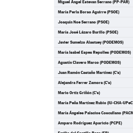
Miguel Ángel Estevan Serrano (PP-PAR)
María Perla Borao Aguirre (PSOE)
Joaquín Noe Serrano (PSOE)
María José Lázaro Burillo (PSOE)
Javier Sumelzo Alastuey (PODEMOS)
María Isabel Espes Repolles (PODEMOS)
Agustín Clavero Marco (PODEMOS)
Juan Ramón Castaño Martínez (C's)
Alejandra Ferrer Zamora (C's)
Mario Ortiz Griñón (C's)
María Peña Martínez Rubio (IU-CHA-UPeC
María Ángeles Palacios Coscullano (PAC
Amparo Rodríguez Aparicio (PCPE)