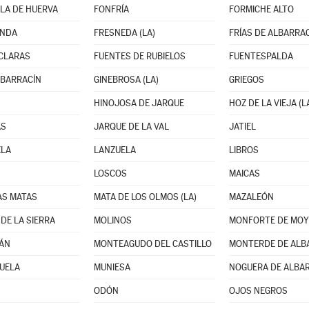
LA DE HUERVA
FONFRÍA
FORMICHE ALTO
ANDA
FRESNEDA (LA)
FRÍAS DE ALBARRA
CLARAS
FUENTES DE RUBIELOS
FUENTESPALDA
LBARRACÍN
GINEBROSA (LA)
GRIEGOS
HINOJOSA DE JARQUE
HOZ DE LA VIEJA (L
AS
JARQUE DE LA VAL
JATIEL
ELA
LANZUELA
LIBROS
LOSCOS
MAICAS
AS MATAS
MATA DE LOS OLMOS (LA)
MAZALEÓN
DE LA SIERRA
MOLINOS
MONFORTE DE MOY
ÁN
MONTEAGUDO DEL CASTILLO
MONTERDE DE ALB
UELA
MUNIESA
NOGUERA DE ALBA
ODÓN
OJOS NEGROS