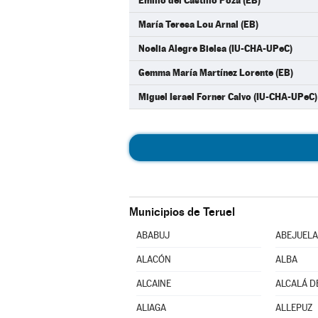
Emilio del Castillo Poza (EB)
María Teresa Lou Arnal (EB)
Noelia Alegre Bielsa (IU-CHA-UPeC)
Gemma María Martínez Lorente (EB)
Miguel Israel Forner Calvo (IU-CHA-UPeC)
Municipios de Teruel
ABABUJ
ABEJUELA
ALACÓN
ALBA
ALCAINE
ALCALÁ D
ALIAGA
ALLEPUZ