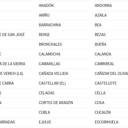
ANADÓN
ANDORRA
ARIÑO
AZAILA
BARRACHINA
BEA
 DE SAN JOSÉ
BERGE
BEZAS
BRONCHALES
BUEÑA
E
CALAMOCHA
CALANDA
 DE LA SIERRA
CAMARILLAS
CAMINREAL
E VERICH (LA)
CAÑADA VELLIDA
CAÑIZAR DEL OLIVA
E CABRA
CASTELLAR (EL)
CASTELLOTE
S
CELADAS
CELLA
N
CORTES DE ARAGÓN
COSA
CUBLA
CUCALÓN
LABRADAS
EJULVE
ESCORIHUELA