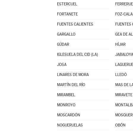
ESTERCUEL
FERRERUE
FORTANETE
FOZ-CAL
FUENTES CALIENTES
FUENTES 
GARGALLO
GEA DE A
GÚDAR
HÍJAR
IGLESUELA DEL CID (LA)
JABALOY
JOSA
LAGUERU
LINARES DE MORA
LLEDÓ
MARTÍN DEL RÍO
MAS DE L
MIRAMBEL
MIRAVETE 
MONROYO
MONTALB
MOSCARDÓN
MOSQUER
NOGUERUELAS
OBÓN