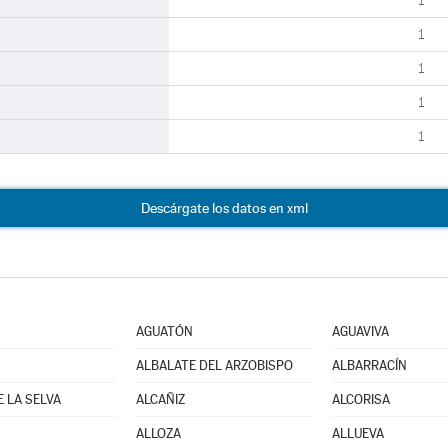
1
1
1
1
1
Descárgate los datos en xml
AGUATÓN
AGUAVIVA
ALBALATE DEL ARZOBISPO
ALBARRACÍN
E LA SELVA
ALCAÑIZ
ALCORISA
ALLOZA
ALLUEVA