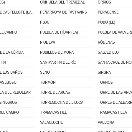
OS)
ORIHUELA DEL TREMEDAL
ORRIOS
PARRAS DE CASTELLOTE (LAS)
PEÑARROYA DE TASTAVINS
PERACENSE
PLOU
POBO (EL)
EL CAMPO
PUEBLA DE HÍJAR (LA)
PUEBLA DE VALVERD
RIODEVA
RÓDENAS
DE LA CÉRIDA
RUBIELOS DE MORA
SALCEDILLO
TÍN
SAN MARTÍN DEL RÍO
SANTA CRUZ DE N
E LOS BAÑOS
SENO
SINGRA
MASEGOSO
TORMÓN
TORNOS
LA DEL REBOLLAR
TORRE DE ARCAS
TORRE DE LAS ARC
S NEGROS
TORREMOCHA DE JILOCA
TORRES DE ALBARR
DEL CAMPO
TRAMACASTIEL
TRAMACASTILLA
VALACLOCHE
VALBONA