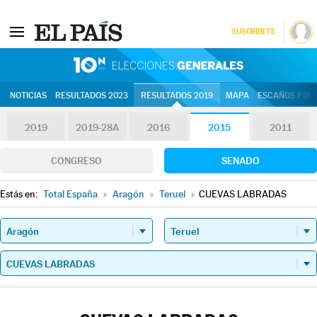
SUSCRÍBETE
10N | Eleccion
NOTICIAS
RESULTADOS 2023
RESULTADOS 2019
MAPA
ESCAÑOS POR 
2019
2019-28A
2016
2015
2011
CONGRESO
SENADO
Estás en:
Total España
»
Aragón
»
Teruel
»
CUEVAS LABRADAS