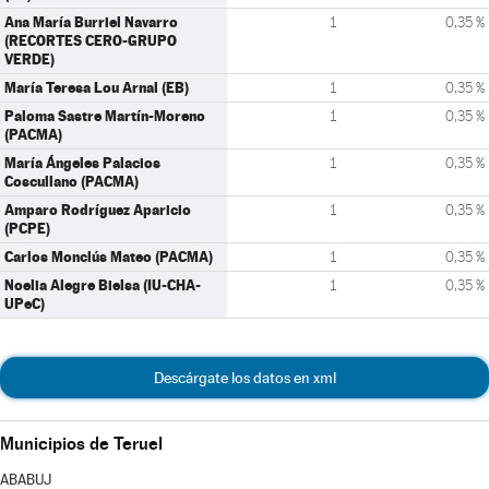
Ana María Burriel Navarro
1
0,35 %
(RECORTES CERO-GRUPO
VERDE)
María Teresa Lou Arnal (EB)
1
0,35 %
Paloma Sastre Martín-Moreno
1
0,35 %
(PACMA)
María Ángeles Palacios
1
0,35 %
Coscullano (PACMA)
Amparo Rodríguez Aparicio
1
0,35 %
(PCPE)
Carlos Monclús Mateo (PACMA)
1
0,35 %
Noelia Alegre Bielsa (IU-CHA-
1
0,35 %
UPeC)
Descárgate los datos en xml
Municipios de Teruel
ABABUJ