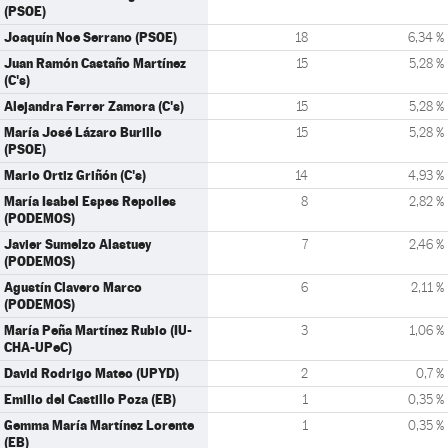
(PSOE)
Joaquín Noe Serrano (PSOE)
18
6,34 %
Juan Ramón Castaño Martínez
15
5,28 %
(C's)
Alejandra Ferrer Zamora (C's)
15
5,28 %
María José Lázaro Burillo
15
5,28 %
(PSOE)
Mario Ortiz Griñón (C's)
14
4,93 %
María Isabel Espes Repolles
8
2,82 %
(PODEMOS)
Javier Sumelzo Alastuey
7
2,46 %
(PODEMOS)
Agustín Clavero Marco
6
2,11 %
(PODEMOS)
María Peña Martínez Rubio (IU-
3
1,06 %
CHA-UPeC)
David Rodrigo Mateo (UPYD)
2
0,7 %
Emilio del Castillo Poza (EB)
1
0,35 %
Gemma María Martínez Lorente
1
0,35 %
(EB)