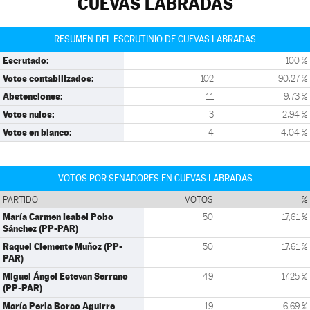
CUEVAS LABRADAS
RESUMEN DEL ESCRUTINIO DE CUEVAS LABRADAS
Escrutado:
100 %
Votos contabilizados:
102
90,27 %
Abstenciones:
11
9,73 %
Votos nulos:
3
2,94 %
Votos en blanco:
4
4,04 %
VOTOS POR SENADORES EN CUEVAS LABRADAS
PARTIDO
VOTOS
%
María Carmen Isabel Pobo
50
17,61 %
Sánchez (PP-PAR)
Raquel Clemente Muñoz (PP-
50
17,61 %
PAR)
Miguel Ángel Estevan Serrano
49
17,25 %
(PP-PAR)
María Perla Borao Aguirre
19
6,69 %