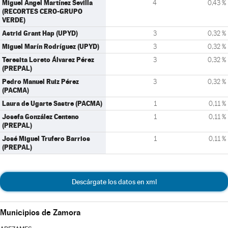
Miguel Ángel Martínez Sevilla
4
0,43 %
(RECORTES CERO-GRUPO
VERDE)
Astrid Grant Hap (UPYD)
3
0,32 %
Miguel Marín Rodríguez (UPYD)
3
0,32 %
Teresita Loreto Álvarez Pérez
3
0,32 %
(PREPAL)
Pedro Manuel Ruiz Pérez
3
0,32 %
(PACMA)
Laura de Ugarte Sastre (PACMA)
1
0,11 %
Josefa González Centeno
1
0,11 %
(PREPAL)
José Miguel Trufero Barrios
1
0,11 %
(PREPAL)
Descárgate los datos en xml
Municipios de Zamora