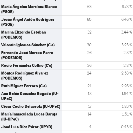
María Ángeles Martínez Blanco
63
6,78 %
(PSOE)
Jesús Ángel Antón Rodríguez
60
6,46 %
(PSOE)
Marina Elizondo Esteban
32
3,44 %
(PODEMOS)
Valentín Iglesias Sánchez (C's)
30
3,23 %
Fernando José Martos Parra
26
2,8 %
(PODEMOS)
Rocío Fernández Colino (C's)
26
2,8 %
Mónica Rodríguez Álvarez
24
2,58 %
(PODEMOS)
Ruth Míguez Ferrero (C's)
21
2,26 %
Ana Belén González Rogado (IU-
18
1,94 %
UPeC)
César Cocho Delacroix (IU-UPeC)
17
1,83 %
María Inmaculada Lucas Baraja
14
1,51 %
(IU-UPeC)
José Luis Díez Pérez (UPYD)
4
0,43 %