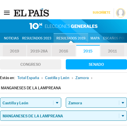
SUSCRÍBETE
10N | Eleccion
NOTICIAS
RESULTADOS 2023
RESULTADOS 2019
MAPA
ESCAÑOS POR 
2019
2019-28A
2016
2015
2011
CONGRESO
SENADO
Estás en:
Total España
»
Castilla y León
»
Zamora
»
MANGANESES DE LA LAMPREANA