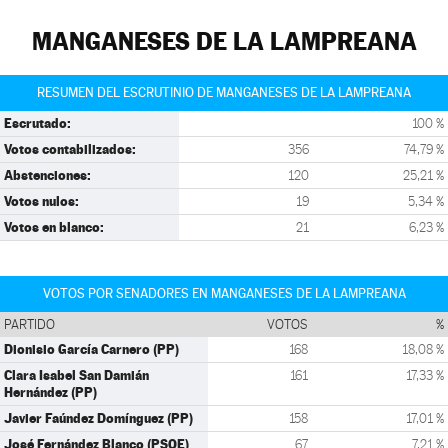
MANGANESES DE LA LAMPREANA
RESUMEN DEL ESCRUTINIO DE MANGANESES DE LA LAMPREANA
Escrutado:
100 %
Votos contabilizados:
356
74,79 %
Abstenciones:
120
25,21 %
Votos nulos:
19
5,34 %
Votos en blanco:
21
6,23 %
VOTOS POR SENADORES EN MANGANESES DE LA LAMPREANA
PARTIDO
VOTOS
%
Dionisio García Carnero (PP)
168
18,08 %
Clara Isabel San Damián
161
17,33 %
Hernández (PP)
Javier Faúndez Domínguez (PP)
158
17,01 %
José Fernández Blanco (PSOE)
67
7,21 %