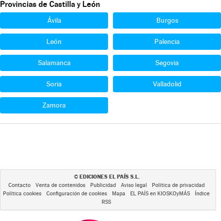
Provincias de Castilla y León
Ávila
Burgos
León
Palencia
Salamanca
Segovia
Soria
Valladolid
Zamora
EDICIONES EL PAÍS S.L.
©
Contacto
Venta de contenidos
Publicidad
Aviso legal
Política de privacidad
Política cookies
Configuración de cookies
Mapa
EL PAÍS en KIOSKOyMÁS
Índice
RSS