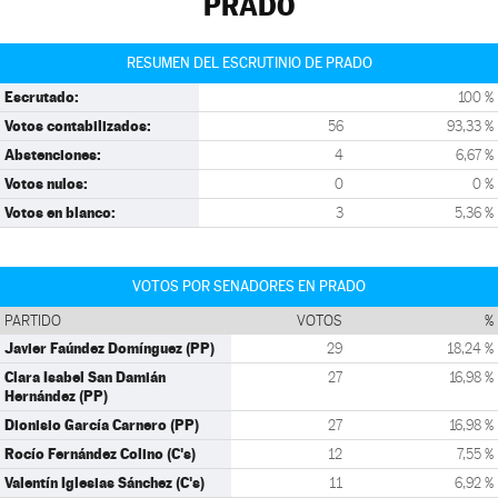
PRADO
RESUMEN DEL ESCRUTINIO DE PRADO
Escrutado:
100 %
Votos contabilizados:
56
93,33 %
Abstenciones:
4
6,67 %
Votos nulos:
0
0 %
Votos en blanco:
3
5,36 %
VOTOS POR SENADORES EN PRADO
PARTIDO
VOTOS
%
Javier Faúndez Domínguez (PP)
29
18,24 %
Clara Isabel San Damián
27
16,98 %
Hernández (PP)
Dionisio García Carnero (PP)
27
16,98 %
Rocío Fernández Colino (C's)
12
7,55 %
Valentín Iglesias Sánchez (C's)
11
6,92 %