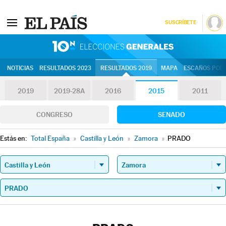
SUSCRÍBETE
10N | Eleccion
NOTICIAS
RESULTADOS 2023
RESULTADOS 2019
MAPA
ESCAÑOS POR 
2019
2019-28A
2016
2015
2011
CONGRESO
SENADO
Estás en:
Total España
»
Castilla y León
»
Zamora
»
PRADO