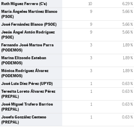
Ruth Míguez Ferrero (C's)
10
6,29 %
María Ángeles Martínez Blanco
9
5,66 %
(PSOE)
José Fernández Blanco (PSOE)
9
5,66 %
Jesús Ángel Antón Rodríguez
9
5,66 %
(PSOE)
Fernando José Martos Parra
3
1,89 %
(PODEMOS)
Marina Elizondo Esteban
3
1,89 %
(PODEMOS)
Mónica Rodríguez Álvarez
3
1,89 %
(PODEMOS)
José Luis Díez Pérez (UPYD)
1
0,63 %
Teresita Loreto Álvarez Pérez
1
0,63 %
(PREPAL)
José Miguel Trufero Barrios
1
0,63 %
(PREPAL)
Josefa González Centeno
1
0,63 %
(PREPAL)