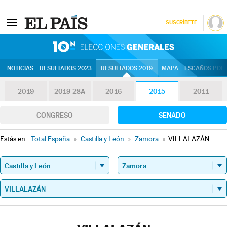
SUSCRÍBETE
10N | Eleccion
NOTICIAS
RESULTADOS 2023
RESULTADOS 2019
MAPA
ESCAÑOS POR 
2019
2019-28A
2016
2015
2011
CONGRESO
SENADO
Estás en:
Total España
»
Castilla y León
»
Zamora
»
VILLALAZÁN