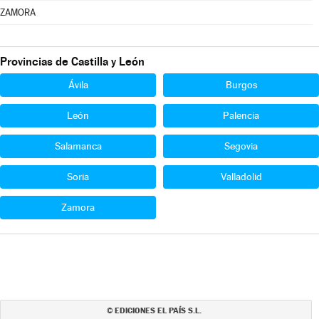
ZAMORA
Provincias de Castilla y León
Ávila
Burgos
León
Palencia
Salamanca
Segovia
Soria
Valladolid
Zamora
EDICIONES EL PAÍS S.L.
©