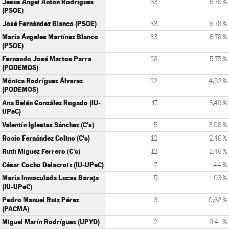
Jesús Ángel Antón Rodríguez
33
6,78 %
(PSOE)
José Fernández Blanco (PSOE)
33
6,78 %
María Ángeles Martínez Blanco
33
6,78 %
(PSOE)
Fernando José Martos Parra
28
5,75 %
(PODEMOS)
Mónica Rodríguez Álvarez
22
4,52 %
(PODEMOS)
Ana Belén González Rogado (IU-
17
3,49 %
UPeC)
Valentín Iglesias Sánchez (C's)
15
3,08 %
Rocío Fernández Colino (C's)
12
2,46 %
Ruth Míguez Ferrero (C's)
12
2,46 %
César Cocho Delacroix (IU-UPeC)
7
1,44 %
María Inmaculada Lucas Baraja
5
1,03 %
(IU-UPeC)
Pedro Manuel Ruiz Pérez
3
0,62 %
(PACMA)
Miguel Marín Rodríguez (UPYD)
2
0,41 %