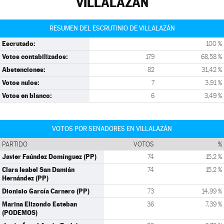
VILLALAZÁN
RESUMEN DEL ESCRUTINIO DE VILLALAZÁN
Escrutado:
100 %
Votos contabilizados:
179
68,58 %
Abstenciones:
82
31,42 %
Votos nulos:
7
3,91 %
Votos en blanco:
6
3,49 %
VOTOS POR SENADORES EN VILLALAZÁN
PARTIDO
VOTOS
%
Javier Faúndez Domínguez (PP)
74
15,2 %
Clara Isabel San Damián
74
15,2 %
Hernández (PP)
Dionisio García Carnero (PP)
73
14,99 %
Marina Elizondo Esteban
36
7,39 %
(PODEMOS)