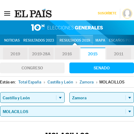
SUSCRÍBETE
10N | Eleccion
NOTICIAS
RESULTADOS 2023
RESULTADOS 2019
MAPA
ESCAÑOS POR 
2019
2019-28A
2016
2015
2011
CONGRESO
SENADO
Estás en:
Total España
»
Castilla y León
»
Zamora
»
MOLACILLOS