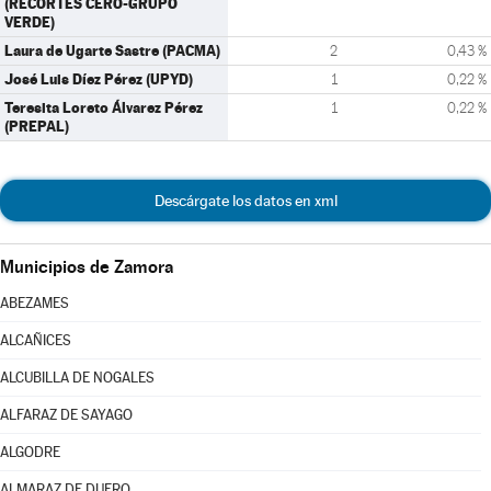
(RECORTES CERO-GRUPO
VERDE)
Laura de Ugarte Sastre (PACMA)
2
0,43 %
José Luis Díez Pérez (UPYD)
1
0,22 %
Teresita Loreto Álvarez Pérez
1
0,22 %
(PREPAL)
Descárgate los datos en xml
Municipios de Zamora
ABEZAMES
ALCAÑICES
ALCUBILLA DE NOGALES
ALFARAZ DE SAYAGO
ALGODRE
ALMARAZ DE DUERO