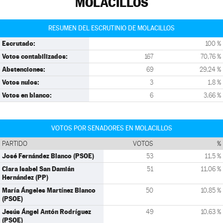
MOLACILLOS
RESUMEN DEL ESCRUTINIO DE MOLACILLOS
Escrutado:
100 %
Votos contabilizados:
167
70,76 %
Abstenciones:
69
29,24 %
Votos nulos:
3
1,8 %
Votos en blanco:
6
3,66 %
VOTOS POR SENADORES EN MOLACILLOS
PARTIDO
VOTOS
%
José Fernández Blanco (PSOE)
53
11,5 %
Clara Isabel San Damián
51
11,06 %
Hernández (PP)
María Ángeles Martínez Blanco
50
10,85 %
(PSOE)
Jesús Ángel Antón Rodríguez
49
10,63 %
(PSOE)