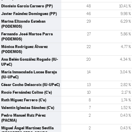
Dionisio García Carnero (PP)
48
10,41 %
Javier Faúndez Domínguez (PP)
46
9,98 %
Marina Elizondo Esteban
29
6,29 %
(PODEMOS)
Fernando José Martos Parra
27
5,86 %
(PODEMOS)
Mónica Rodríguez Álvarez
22
4,77 %
(PODEMOS)
Ana Belén González Rogado (IU-
20
4,34 %
UPeC)
María Inmaculada Lucas Baraja
14
3,04 %
(IU-UPeC)
César Cocho Delacroix (IU-UPeC)
13
2,82 %
Rocío Fernández Colino (C's)
10
2,17 %
Ruth Míguez Ferrero (C's)
8
1,74 %
Valentín Iglesias Sánchez (C's)
7
1,52 %
Pedro Manuel Ruiz Pérez
2
0,43 %
(PACMA)
Miguel Ángel Martínez Sevilla
2
0,43 %