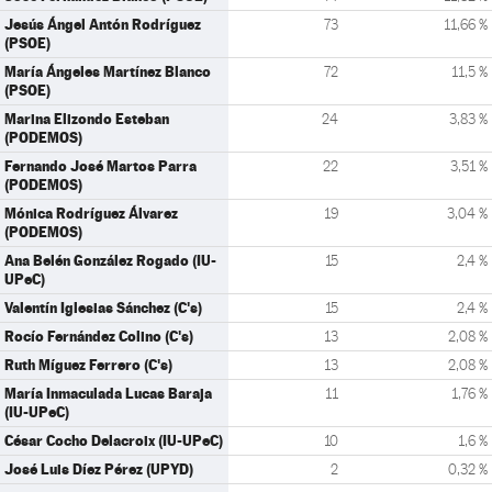
Jesús Ángel Antón Rodríguez
73
11,66 %
(PSOE)
María Ángeles Martínez Blanco
72
11,5 %
(PSOE)
Marina Elizondo Esteban
24
3,83 %
(PODEMOS)
Fernando José Martos Parra
22
3,51 %
(PODEMOS)
Mónica Rodríguez Álvarez
19
3,04 %
(PODEMOS)
Ana Belén González Rogado (IU-
15
2,4 %
UPeC)
Valentín Iglesias Sánchez (C's)
15
2,4 %
Rocío Fernández Colino (C's)
13
2,08 %
Ruth Míguez Ferrero (C's)
13
2,08 %
María Inmaculada Lucas Baraja
11
1,76 %
(IU-UPeC)
César Cocho Delacroix (IU-UPeC)
10
1,6 %
José Luis Díez Pérez (UPYD)
2
0,32 %