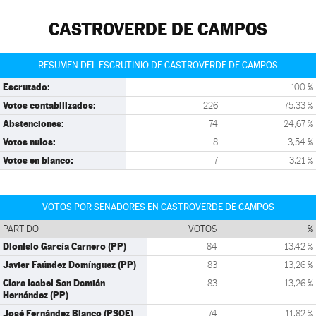
CASTROVERDE DE CAMPOS
RESUMEN DEL ESCRUTINIO DE CASTROVERDE DE CAMPOS
Escrutado:
100 %
Votos contabilizados:
226
75,33 %
Abstenciones:
74
24,67 %
Votos nulos:
8
3,54 %
Votos en blanco:
7
3,21 %
VOTOS POR SENADORES EN CASTROVERDE DE CAMPOS
PARTIDO
VOTOS
%
Dionisio García Carnero (PP)
84
13,42 %
Javier Faúndez Domínguez (PP)
83
13,26 %
Clara Isabel San Damián
83
13,26 %
Hernández (PP)
José Fernández Blanco (PSOE)
74
11,82 %