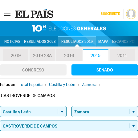
SUSCRÍBETE
10N | Eleccion
NOTICIAS
RESULTADOS 2023
RESULTADOS 2019
MAPA
ESCAÑOS POR 
2019
2019-28A
2016
2015
2011
CONGRESO
SENADO
Estás en:
Total España
»
Castilla y León
»
Zamora
»
CASTROVERDE DE CAMPOS