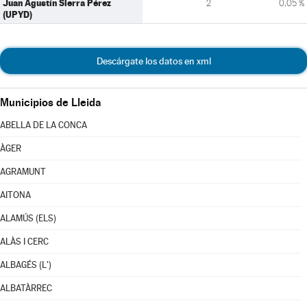
Juan Agustín Sierra Pérez
2
0,05 %
(UPYD)
Descárgate los datos en xml
Municipios de Lleida
ABELLA DE LA CONCA
ÀGER
AGRAMUNT
AITONA
ALAMÚS (ELS)
ALÀS I CERC
ALBAGÉS (L')
ALBATÀRREC