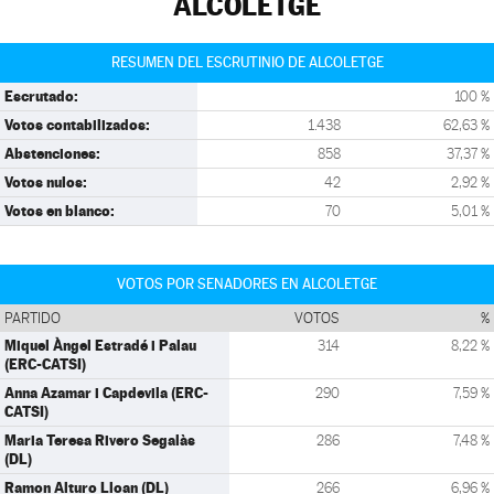
ALCOLETGE
RESUMEN DEL ESCRUTINIO DE ALCOLETGE
Escrutado:
100 %
Votos contabilizados:
1.438
62,63 %
Abstenciones:
858
37,37 %
Votos nulos:
42
2,92 %
Votos en blanco:
70
5,01 %
VOTOS POR SENADORES EN ALCOLETGE
PARTIDO
VOTOS
%
Miquel Àngel Estradé i Palau
314
8,22 %
(ERC-CATSI)
Anna Azamar i Capdevila (ERC-
290
7,59 %
CATSI)
Maria Teresa Rivero Segalàs
286
7,48 %
(DL)
Ramon Alturo Lloan (DL)
266
6,96 %