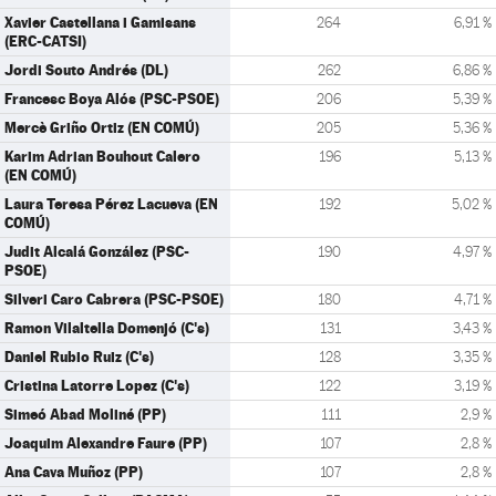
Xavier Castellana i Gamisans
264
6,91 %
(ERC-CATSI)
Jordi Souto Andrés (DL)
262
6,86 %
Francesc Boya Alós (PSC-PSOE)
206
5,39 %
Mercè Griño Ortiz (EN COMÚ)
205
5,36 %
Karim Adrian Bouhout Calero
196
5,13 %
(EN COMÚ)
Laura Teresa Pérez Lacueva (EN
192
5,02 %
COMÚ)
Judit Alcalá González (PSC-
190
4,97 %
PSOE)
Silveri Caro Cabrera (PSC-PSOE)
180
4,71 %
Ramon Vilaltella Domenjó (C's)
131
3,43 %
Daniel Rubio Ruiz (C's)
128
3,35 %
Cristina Latorre Lopez (C's)
122
3,19 %
Simeó Abad Moliné (PP)
111
2,9 %
Joaquim Alexandre Faure (PP)
107
2,8 %
Ana Cava Muñoz (PP)
107
2,8 %