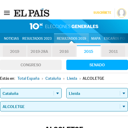
SUSCRÍBETE
10N | Eleccion
NOTICIAS
RESULTADOS 2023
RESULTADOS 2019
MAPA
ESCAÑOS POR 
2019
2019-28A
2016
2015
2011
CONGRESO
SENADO
Estás en:
Total España
»
Cataluña
»
Lleida
»
ALCOLETGE