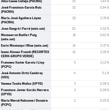
Alba Cases Calleja (PACMA)
55
1,44 %
José Francisco García Ruiz
32
0,84 %
(PACMA)
María José Aguilera López
29
0,76 %
(PACMA)
Joan Sangrà i Farré (unio.cat)
20
0,52 %
Montserrat Batlle i Puig
16
0,42 %
(unio.cat)
Enric Montanya i Mias (unio.cat)
14
0,37 %
Isaac Alonso Franch (RECORTES
10
0,26 %
CERO-GRUPO VERDE)
Francesc Xavier García i Llop
5
0,13 %
(PCPC)
José Antonio Ortiz Cambray
4
0,1 %
(VOX)
Vanesa Tonda Muñoz (UPYD)
3
0,08 %
Francisco Javier Gordo Herrero
3
0,08 %
(UPYD)
Maria Mercè Nabonne i Donaire
2
0,05 %
(PCPC)